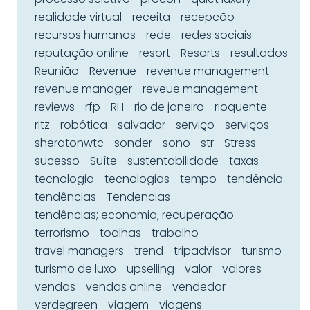
realidade virtual
receita
recepcão
recursos humanos
rede
redes sociais
reputação online
resort
Resorts
resultados
Reunião
Revenue
revenue management
revenue manager
reveue management
reviews
rfp
RH
rio de janeiro
rioquente
ritz
robótica
salvador
serviço
serviços
sheratonwtc
sonder
sono
str
Stress
sucesso
Suíte
sustentabilidade
taxas
tecnologia
tecnologias
tempo
tendência
tendências
Tendencias
tendências; economia; recuperação
terrorismo
toalhas
trabalho
travel managers
trend
tripadvisor
turismo
turismo de luxo
upselling
valor
valores
vendas
vendas online
vendedor
verdegreen
viagem
viagens