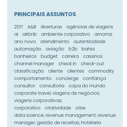
PRINCIPAIS ASSUNTOS
2017
A&B
Aberturas
agências de viagens
ai
airbnb
ambiente corporativo
amoma
ano novo
atendimento
autenticidade
automação
aviação
b2b
bahia
banheiros
budget
carreira
cassinos
channel manager
check in
check-out
classificação
cliente
clientes
commodity
comportamento
concierge
confiança
consultor
consultoria
copa do mundo
corporate travel; viagens de negócios;
viagens corporativas;
corporativo
criatividade
crise
data science; revenue management; revenue
manager; gestão de receitas; hotelaria