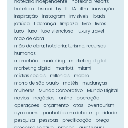
hotelaria independente
hotelaria; resorts
hoteleiro
hsmai
hyatt
IA
iltm
inovação
inspiração
instagram
invisíveis
ipads
jatiúca
Liderança
limpeza
livro
livros
Luxo
luxo
luxo silencioso
luxury travel
mão de obra
mão de obra; hotelaria; turismo; recursos
humanos
maranhão
marketing
marketing digital
marketing digital
marriott
miami
mídias sociais
millenials
mobile
morro de são paulo
motéis
mudanças
mulheres
Mundo Corporativo
Mundo Digital
navios
negócios
online
operação
operações
orçamento
otas
overtourism
oyo rooms
panhotéis em debate
paridade
pesquisa
pessoas
precificação
preço
processo seletivo
procon
quiet luxury