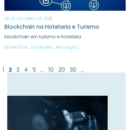
26 DE OUTUBRO DE 2018
Blockchain na Hotelaria e Turismo
blockchain em turismo e hotelaria
,
,
ESTRATÉGIA
HOTELARIA
INOVAÇÃO
1
2
3
4
5
...
10
20
30
...