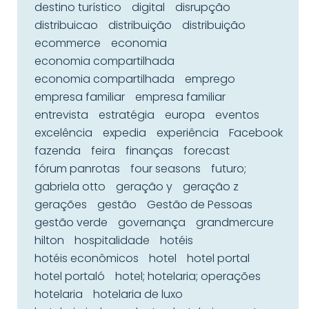
destino turístico
digital
disrupção
distribuicao
distribuição
distribuição
ecommerce
economia
economia compartilhada
economia compartilhada
emprego
empresa familiar
empresa familiar
entrevista
estratégia
europa
eventos
excelência
expedia
experiência
Facebook
fazenda
feira
finanças
forecast
fórum panrotas
four seasons
futuro;
gabriela otto
geração y
geração z
gerações
gestão
Gestão de Pessoas
gestão verde
governança
grandmercure
hilton
hospitalidade
hotéis
hotéis econômicos
hotel
hotel portal
hotel portaló
hotel; hotelaria; operações
hotelaria
hotelaria de luxo