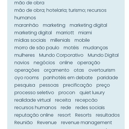
mão de obra
mão de obra; hotelaria; turismo; recursos
humanos
maranhão
marketing
marketing digital
marketing digital
marriott
miami
mídias sociais
millenials
mobile
morro de são paulo
motéis
mudanças
mulheres
Mundo Corporativo
Mundo Digital
navios
negócios
online
operação
operações
orçamento
otas
overtourism
oyo rooms
panhotéis em debate
paridade
pesquisa
pessoas
precificação
preço
processo seletivo
procon
quiet luxury
realidade virtual
receita
recepcão
recursos humanos
rede
redes sociais
reputação online
resort
Resorts
resultados
Reunião
Revenue
revenue management