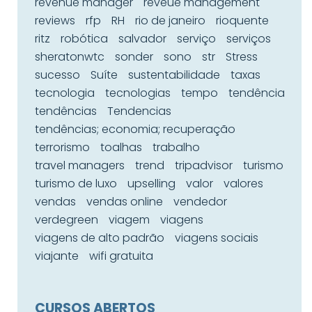
revenue manager
reveue management
reviews
rfp
RH
rio de janeiro
rioquente
ritz
robótica
salvador
serviço
serviços
sheratonwtc
sonder
sono
str
Stress
sucesso
Suíte
sustentabilidade
taxas
tecnologia
tecnologias
tempo
tendência
tendências
Tendencias
tendências; economia; recuperação
terrorismo
toalhas
trabalho
travel managers
trend
tripadvisor
turismo
turismo de luxo
upselling
valor
valores
vendas
vendas online
vendedor
verdegreen
viagem
viagens
viagens de alto padrão
viagens sociais
viajante
wifi gratuita
CURSOS ABERTOS