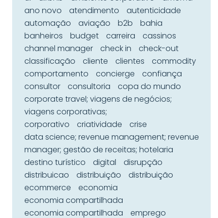
ano novo
atendimento
autenticidade
automação
aviação
b2b
bahia
banheiros
budget
carreira
cassinos
channel manager
check in
check-out
classificação
cliente
clientes
commodity
comportamento
concierge
confiança
consultor
consultoria
copa do mundo
corporate travel; viagens de negócios;
viagens corporativas;
corporativo
criatividade
crise
data science; revenue management; revenue
manager; gestão de receitas; hotelaria
destino turístico
digital
disrupção
distribuicao
distribuição
distribuição
ecommerce
economia
economia compartilhada
economia compartilhada
emprego