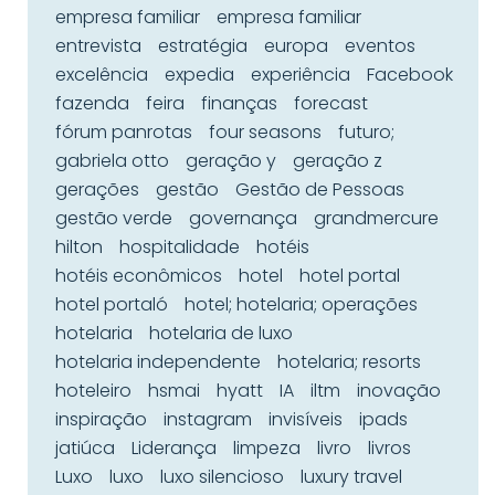
empresa familiar
empresa familiar
entrevista
estratégia
europa
eventos
excelência
expedia
experiência
Facebook
fazenda
feira
finanças
forecast
fórum panrotas
four seasons
futuro;
gabriela otto
geração y
geração z
gerações
gestão
Gestão de Pessoas
gestão verde
governança
grandmercure
hilton
hospitalidade
hotéis
hotéis econômicos
hotel
hotel portal
hotel portaló
hotel; hotelaria; operações
hotelaria
hotelaria de luxo
hotelaria independente
hotelaria; resorts
hoteleiro
hsmai
hyatt
IA
iltm
inovação
inspiração
instagram
invisíveis
ipads
jatiúca
Liderança
limpeza
livro
livros
Luxo
luxo
luxo silencioso
luxury travel