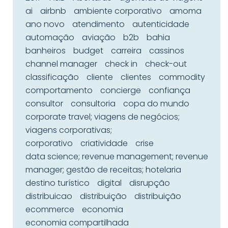
ai
airbnb
ambiente corporativo
amoma
ano novo
atendimento
autenticidade
automação
aviação
b2b
bahia
banheiros
budget
carreira
cassinos
channel manager
check in
check-out
classificação
cliente
clientes
commodity
comportamento
concierge
confiança
consultor
consultoria
copa do mundo
corporate travel; viagens de negócios;
viagens corporativas;
corporativo
criatividade
crise
data science; revenue management; revenue
manager; gestão de receitas; hotelaria
destino turístico
digital
disrupção
distribuicao
distribuição
distribuição
ecommerce
economia
economia compartilhada