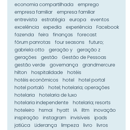
economia compartilhada
emprego
empresa familiar
empresa familiar
entrevista
estratégia
europa
eventos
excelência
expedia
experiência
Facebook
fazenda
feira
finanças
forecast
fórum panrotas
four seasons
futuro;
gabriela otto
geração y
geração z
gerações
gestão
Gestão de Pessoas
gestão verde
governança
grandmercure
hilton
hospitalidade
hotéis
hotéis econômicos
hotel
hotel portal
hotel portaló
hotel; hotelaria; operações
hotelaria
hotelaria de luxo
hotelaria independente
hotelaria; resorts
hoteleiro
hsmai
hyatt
IA
iltm
inovação
inspiração
instagram
invisíveis
ipads
jatiúca
Liderança
limpeza
livro
livros