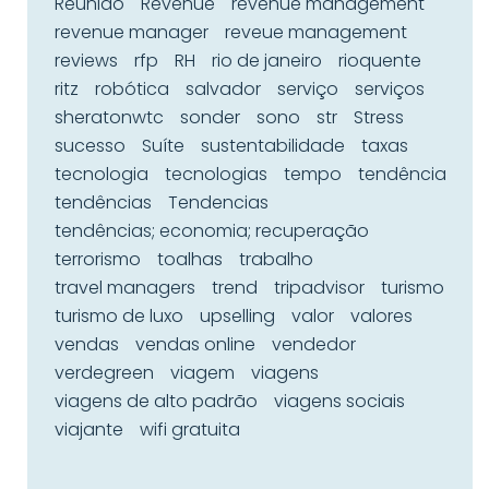
Reunião
Revenue
revenue management
revenue manager
reveue management
reviews
rfp
RH
rio de janeiro
rioquente
ritz
robótica
salvador
serviço
serviços
sheratonwtc
sonder
sono
str
Stress
sucesso
Suíte
sustentabilidade
taxas
tecnologia
tecnologias
tempo
tendência
tendências
Tendencias
tendências; economia; recuperação
terrorismo
toalhas
trabalho
travel managers
trend
tripadvisor
turismo
turismo de luxo
upselling
valor
valores
vendas
vendas online
vendedor
verdegreen
viagem
viagens
viagens de alto padrão
viagens sociais
viajante
wifi gratuita