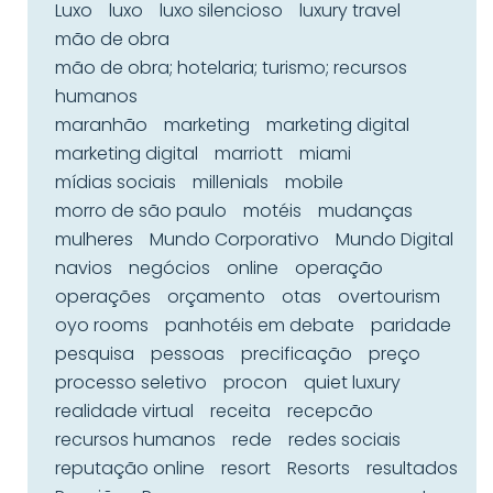
Luxo
luxo
luxo silencioso
luxury travel
mão de obra
mão de obra; hotelaria; turismo; recursos
humanos
maranhão
marketing
marketing digital
marketing digital
marriott
miami
mídias sociais
millenials
mobile
morro de são paulo
motéis
mudanças
mulheres
Mundo Corporativo
Mundo Digital
navios
negócios
online
operação
operações
orçamento
otas
overtourism
oyo rooms
panhotéis em debate
paridade
pesquisa
pessoas
precificação
preço
processo seletivo
procon
quiet luxury
realidade virtual
receita
recepcão
recursos humanos
rede
redes sociais
reputação online
resort
Resorts
resultados