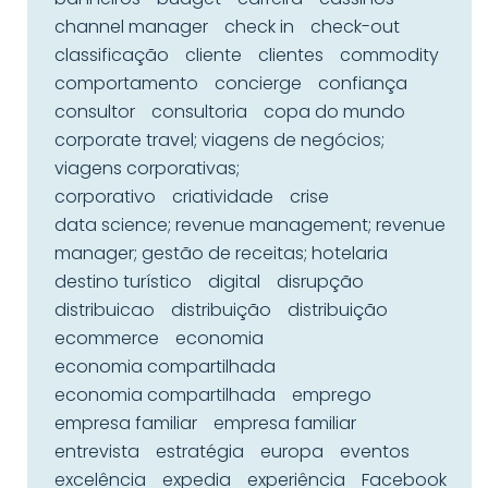
channel manager
check in
check-out
classificação
cliente
clientes
commodity
comportamento
concierge
confiança
consultor
consultoria
copa do mundo
corporate travel; viagens de negócios;
viagens corporativas;
corporativo
criatividade
crise
data science; revenue management; revenue
manager; gestão de receitas; hotelaria
destino turístico
digital
disrupção
distribuicao
distribuição
distribuição
ecommerce
economia
economia compartilhada
economia compartilhada
emprego
empresa familiar
empresa familiar
entrevista
estratégia
europa
eventos
excelência
expedia
experiência
Facebook