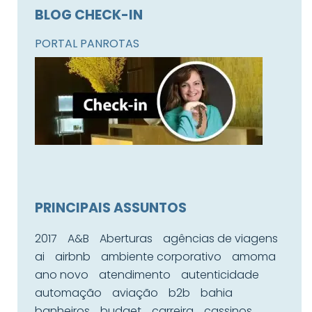
BLOG CHECK-IN
PORTAL PANROTAS
PRINCIPAIS ASSUNTOS
2017
A&B
Aberturas
agências de viagens
ai
airbnb
ambiente corporativo
amoma
ano novo
atendimento
autenticidade
automação
aviação
b2b
bahia
banheiros
budget
carreira
cassinos