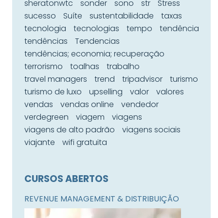
sheratonwtc
sonder
sono
str
Stress
sucesso
Suíte
sustentabilidade
taxas
tecnologia
tecnologias
tempo
tendência
tendências
Tendencias
tendências; economia; recuperação
terrorismo
toalhas
trabalho
travel managers
trend
tripadvisor
turismo
turismo de luxo
upselling
valor
valores
vendas
vendas online
vendedor
verdegreen
viagem
viagens
viagens de alto padrão
viagens sociais
viajante
wifi gratuita
CURSOS ABERTOS
REVENUE MANAGEMENT & DISTRIBUIÇÃO