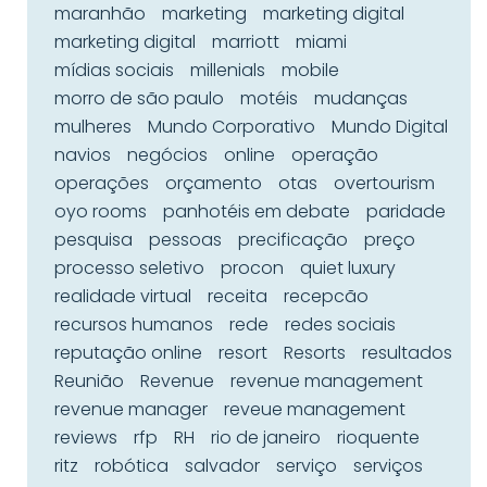
maranhão
marketing
marketing digital
marketing digital
marriott
miami
mídias sociais
millenials
mobile
morro de são paulo
motéis
mudanças
mulheres
Mundo Corporativo
Mundo Digital
navios
negócios
online
operação
operações
orçamento
otas
overtourism
oyo rooms
panhotéis em debate
paridade
pesquisa
pessoas
precificação
preço
processo seletivo
procon
quiet luxury
realidade virtual
receita
recepcão
recursos humanos
rede
redes sociais
reputação online
resort
Resorts
resultados
Reunião
Revenue
revenue management
revenue manager
reveue management
reviews
rfp
RH
rio de janeiro
rioquente
ritz
robótica
salvador
serviço
serviços