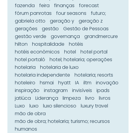
fazenda
feira
finanças
forecast
fórum panrotas
four seasons
futuro;
gabriela otto
geração y
geração z
gerações
gestão
Gestão de Pessoas
gestão verde
governança
grandmercure
hilton
hospitalidade
hotéis
hotéis econômicos
hotel
hotel portal
hotel portaló
hotel; hotelaria; operações
hotelaria
hotelaria de luxo
hotelaria independente
hotelaria; resorts
hoteleiro
hsmai
hyatt
IA
iltm
inovação
inspiração
instagram
invisíveis
ipads
jatiúca
Liderança
limpeza
livro
livros
Luxo
luxo
luxo silencioso
luxury travel
mão de obra
mão de obra; hotelaria; turismo; recursos
humanos