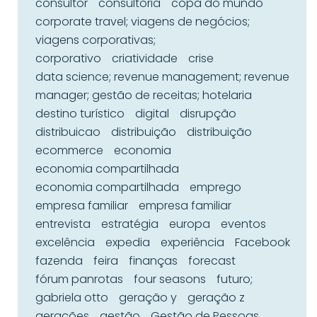
consultor
consultoria
copa do mundo
corporate travel; viagens de negócios;
viagens corporativas;
corporativo
criatividade
crise
data science; revenue management; revenue
manager; gestão de receitas; hotelaria
destino turístico
digital
disrupção
distribuicao
distribuição
distribuição
ecommerce
economia
economia compartilhada
economia compartilhada
emprego
empresa familiar
empresa familiar
entrevista
estratégia
europa
eventos
excelência
expedia
experiência
Facebook
fazenda
feira
finanças
forecast
fórum panrotas
four seasons
futuro;
gabriela otto
geração y
geração z
gerações
gestão
Gestão de Pessoas