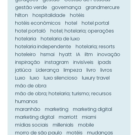
gestão verde
governança
grandmercure
hilton
hospitalidade
hotéis
hotéis econômicos
hotel
hotel portal
hotel portaló
hotel; hotelaria; operações
hotelaria
hotelaria de luxo
hotelaria independente
hotelaria; resorts
hoteleiro
hsmai
hyatt
IA
iltm
inovação
inspiração
instagram
invisíveis
ipads
jatiúca
Liderança
limpeza
livro
livros
Luxo
luxo
luxo silencioso
luxury travel
mão de obra
mão de obra; hotelaria; turismo; recursos
humanos
maranhão
marketing
marketing digital
marketing digital
marriott
miami
mídias sociais
millenials
mobile
morro de são paulo
motéis
mudanças