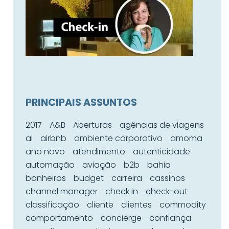
PRINCIPAIS ASSUNTOS
2017
A&B
Aberturas
agências de viagens
ai
airbnb
ambiente corporativo
amoma
ano novo
atendimento
autenticidade
automação
aviação
b2b
bahia
banheiros
budget
carreira
cassinos
channel manager
check in
check-out
classificação
cliente
clientes
commodity
comportamento
concierge
confiança