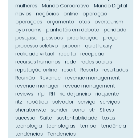
mulheres
Mundo Corporativo
Mundo Digital
navios
negócios
online
operação
operações
orçamento
otas
overtourism
oyo rooms
panhotéis em debate
paridade
pesquisa
pessoas
precificação
preço
processo seletivo
procon
quiet luxury
realidade virtual
receita
recepcão
recursos humanos
rede
redes sociais
reputação online
resort
Resorts
resultados
Reunião
Revenue
revenue management
revenue manager
reveue management
reviews
rfp
RH
rio de janeiro
rioquente
ritz
robótica
salvador
serviço
serviços
sheratonwtc
sonder
sono
str
Stress
sucesso
Suíte
sustentabilidade
taxas
tecnologia
tecnologias
tempo
tendência
tendências
Tendencias