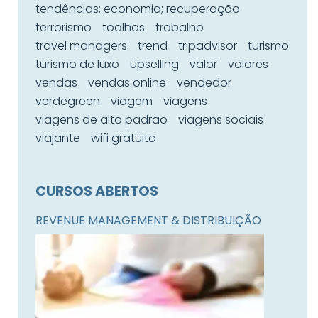
tendências; economia; recuperação
terrorismo
toalhas
trabalho
travel managers
trend
tripadvisor
turismo
turismo de luxo
upselling
valor
valores
vendas
vendas online
vendedor
verdegreen
viagem
viagens
viagens de alto padrão
viagens sociais
viajante
wifi gratuita
CURSOS ABERTOS
REVENUE MANAGEMENT & DISTRIBUIÇÃO