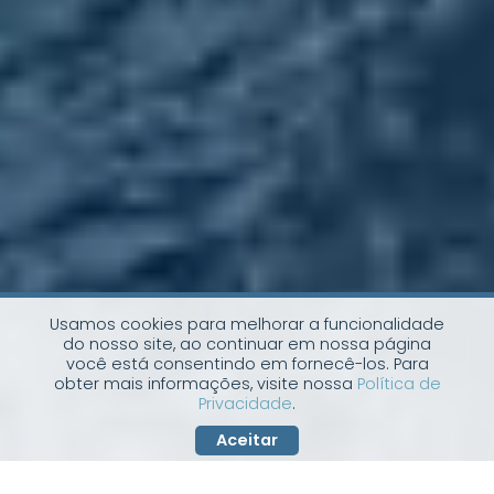
Usamos cookies para melhorar a funcionalidade
do nosso site, ao continuar em nossa página
você está consentindo em fornecê-los. Para
obter mais informações, visite nossa
Política de
Privacidade
.
Aceitar