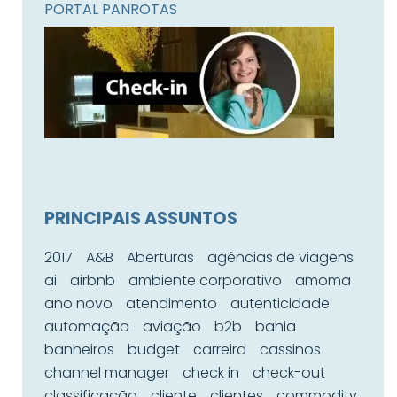
PORTAL PANROTAS
PRINCIPAIS ASSUNTOS
2017
A&B
Aberturas
agências de viagens
ai
airbnb
ambiente corporativo
amoma
ano novo
atendimento
autenticidade
automação
aviação
b2b
bahia
banheiros
budget
carreira
cassinos
channel manager
check in
check-out
classificação
cliente
clientes
commodity