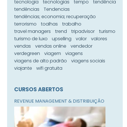
tecnologia
tecnologias
tempo
tendência
tendências
Tendencias
tendências; economia; recuperação
terrorismo
toalhas
trabalho
travel managers
trend
tripadvisor
turismo
turismo de luxo
upselling
valor
valores
vendas
vendas online
vendedor
verdegreen
viagem
viagens
viagens de alto padrão
viagens sociais
viajante
wifi gratuita
CURSOS ABERTOS
REVENUE MANAGEMENT & DISTRIBUIÇÃO