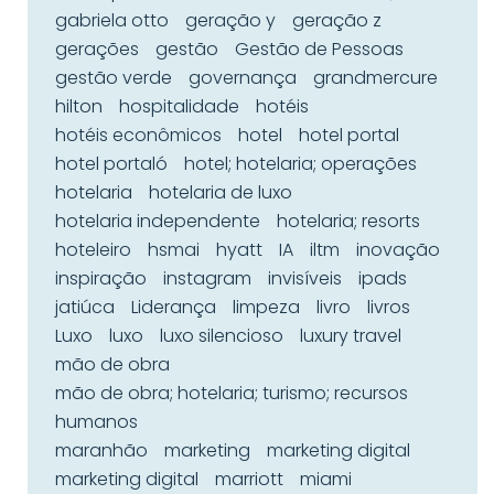
gabriela otto
geração y
geração z
gerações
gestão
Gestão de Pessoas
gestão verde
governança
grandmercure
hilton
hospitalidade
hotéis
hotéis econômicos
hotel
hotel portal
hotel portaló
hotel; hotelaria; operações
hotelaria
hotelaria de luxo
hotelaria independente
hotelaria; resorts
hoteleiro
hsmai
hyatt
IA
iltm
inovação
inspiração
instagram
invisíveis
ipads
jatiúca
Liderança
limpeza
livro
livros
Luxo
luxo
luxo silencioso
luxury travel
mão de obra
mão de obra; hotelaria; turismo; recursos
humanos
maranhão
marketing
marketing digital
marketing digital
marriott
miami