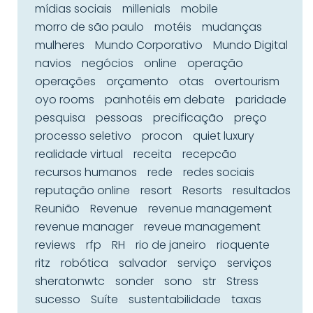
mídias sociais
millenials
mobile
morro de são paulo
motéis
mudanças
mulheres
Mundo Corporativo
Mundo Digital
navios
negócios
online
operação
operações
orçamento
otas
overtourism
oyo rooms
panhotéis em debate
paridade
pesquisa
pessoas
precificação
preço
processo seletivo
procon
quiet luxury
realidade virtual
receita
recepcão
recursos humanos
rede
redes sociais
reputação online
resort
Resorts
resultados
Reunião
Revenue
revenue management
revenue manager
reveue management
reviews
rfp
RH
rio de janeiro
rioquente
ritz
robótica
salvador
serviço
serviços
sheratonwtc
sonder
sono
str
Stress
sucesso
Suíte
sustentabilidade
taxas