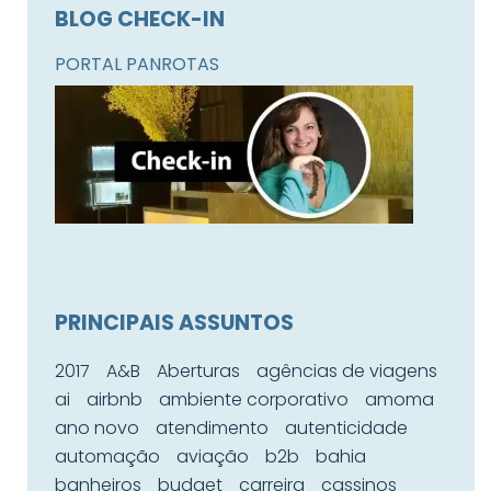
BLOG CHECK-IN
PORTAL PANROTAS
PRINCIPAIS ASSUNTOS
2017
A&B
Aberturas
agências de viagens
ai
airbnb
ambiente corporativo
amoma
ano novo
atendimento
autenticidade
automação
aviação
b2b
bahia
banheiros
budget
carreira
cassinos