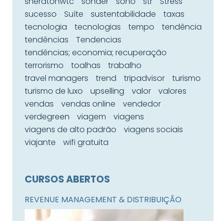
sheratonwtc
sonder
sono
str
Stress
sucesso
Suíte
sustentabilidade
taxas
tecnologia
tecnologias
tempo
tendência
tendências
Tendencias
tendências; economia; recuperação
terrorismo
toalhas
trabalho
travel managers
trend
tripadvisor
turismo
turismo de luxo
upselling
valor
valores
vendas
vendas online
vendedor
verdegreen
viagem
viagens
viagens de alto padrão
viagens sociais
viajante
wifi gratuita
CURSOS ABERTOS
REVENUE MANAGEMENT & DISTRIBUIÇÃO