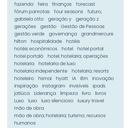
fazenda
feira
finanças
forecast
fórum panrotas
four seasons
futuro;
gabriela otto
geração y
geração z
gerações
gestão
Gestão de Pessoas
gestão verde
governança
grandmercure
hilton
hospitalidade
hotéis
hotéis econômicos
hotel
hotel portal
hotel portaló
hotel; hotelaria; operações
hotelaria
hotelaria de luxo
hotelaria independente
hotelaria; resorts
hoteleiro
hsmai
hyatt
IA
iltm
inovação
inspiração
instagram
invisíveis
ipads
jatiúca
Liderança
limpeza
livro
livros
Luxo
luxo
luxo silencioso
luxury travel
mão de obra
mão de obra; hotelaria; turismo; recursos
humanos