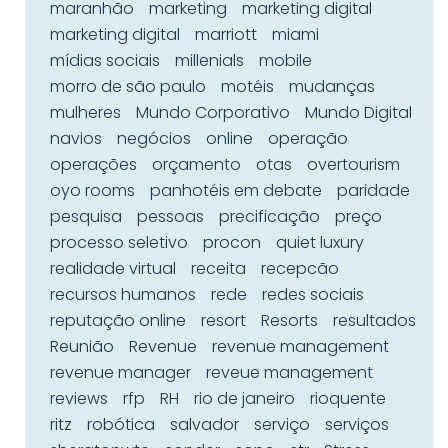
maranhão
marketing
marketing digital
marketing digital
marriott
miami
mídias sociais
millenials
mobile
morro de são paulo
motéis
mudanças
mulheres
Mundo Corporativo
Mundo Digital
navios
negócios
online
operação
operações
orçamento
otas
overtourism
oyo rooms
panhotéis em debate
paridade
pesquisa
pessoas
precificação
preço
processo seletivo
procon
quiet luxury
realidade virtual
receita
recepcão
recursos humanos
rede
redes sociais
reputação online
resort
Resorts
resultados
Reunião
Revenue
revenue management
revenue manager
reveue management
reviews
rfp
RH
rio de janeiro
rioquente
ritz
robótica
salvador
serviço
serviços