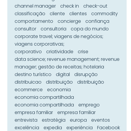
channel manager
check in
check-out
classificação
cliente
clientes
commodity
comportamento
concierge
confiança
consultor
consultoria
copa do mundo
corporate travel; viagens de negócios;
viagens corporativas;
corporativo
criatividade
crise
data science; revenue management; revenue
manager; gestão de receitas; hotelaria
destino turístico
digital
disrupção
distribuicao
distribuição
distribuição
ecommerce
economia
economia compartilhada
economia compartilhada
emprego
empresa familiar
empresa familiar
entrevista
estratégia
europa
eventos
excelência
expedia
experiência
Facebook