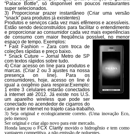
“Palace Bottle”, só disponível em poucos restaurantes
super selecionados.
3) Proporcionar prazer instantâneo (Criar uma versão
“snack” para produtos já existentes)
Produtos e serviços cada vez mais efêmeros e acessíveis.
Estão sendo desconstruídos para facilitar o entendimento
e proporcionar ao consumidor cada vez mais experiências
de consumo com maior freqüência possível, no menor
espaço de tempo. Exemplos:
* Fast Fashion –
Zara
com troca de
coleções rápidas e preço baixo.
* Snack Cuture –
Jornal Metro
de SP
com textos rápidos sobre tudo.
4) Criar acesso on line para produtos e
marcas. (Criar 2 ou 3 ajustes na nossa
presença on line). Para os
consumidores, hoje, acesso on line é
igual a oxigênio para respirar.Exemplo:
1 entre 3 celulares estarão conectados
à internet até 2012. Já existe nos U.S.
um aparelho wireless que pode ser
conectado no acendedor de cigarros do
carro e ter internet no trajeto casa-trabalho.
3) Seja original e ecologicamente correto. (Uma inovação Eco,
pelo menos)
Ser original e criar algo novo para este mercado.
Honda lançou o
FCX Clarity
movido o hidrogênio e tem como
vantagem competitiva, a não emissão de poluentes.