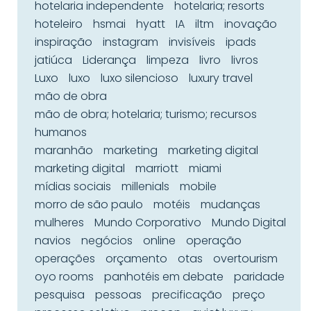
hotelaria independente
hotelaria; resorts
hoteleiro
hsmai
hyatt
IA
iltm
inovação
inspiração
instagram
invisíveis
ipads
jatiúca
Liderança
limpeza
livro
livros
Luxo
luxo
luxo silencioso
luxury travel
mão de obra
mão de obra; hotelaria; turismo; recursos
humanos
maranhão
marketing
marketing digital
marketing digital
marriott
miami
mídias sociais
millenials
mobile
morro de são paulo
motéis
mudanças
mulheres
Mundo Corporativo
Mundo Digital
navios
negócios
online
operação
operações
orçamento
otas
overtourism
oyo rooms
panhotéis em debate
paridade
pesquisa
pessoas
precificação
preço