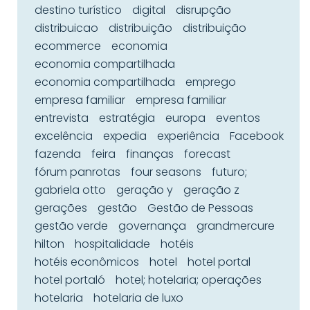
destino turístico
digital
disrupção
distribuicao
distribuição
distribuição
ecommerce
economia
economia compartilhada
economia compartilhada
emprego
empresa familiar
empresa familiar
entrevista
estratégia
europa
eventos
excelência
expedia
experiência
Facebook
fazenda
feira
finanças
forecast
fórum panrotas
four seasons
futuro;
gabriela otto
geração y
geração z
gerações
gestão
Gestão de Pessoas
gestão verde
governança
grandmercure
hilton
hospitalidade
hotéis
hotéis econômicos
hotel
hotel portal
hotel portaló
hotel; hotelaria; operações
hotelaria
hotelaria de luxo