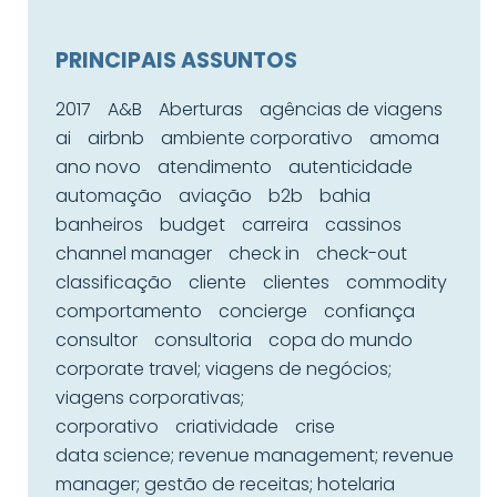
PRINCIPAIS ASSUNTOS
2017
A&B
Aberturas
agências de viagens
ai
airbnb
ambiente corporativo
amoma
ano novo
atendimento
autenticidade
automação
aviação
b2b
bahia
banheiros
budget
carreira
cassinos
channel manager
check in
check-out
classificação
cliente
clientes
commodity
comportamento
concierge
confiança
consultor
consultoria
copa do mundo
corporate travel; viagens de negócios;
viagens corporativas;
corporativo
criatividade
crise
data science; revenue management; revenue
manager; gestão de receitas; hotelaria