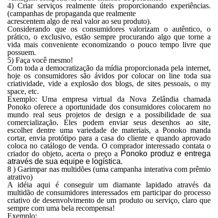
4) Criar serviços realmente úteis proporcionando experiências.
(campanhas de propaganda que realmente
acrescentem algo de real valor ao seu produto).
Considerando que os consumidores valorizam o autêntico, o
prático, o exclusivo, estão sempre procurando algo que torne a
vida mais conveniente economizando o pouco tempo livre que
possuem.
5) Faça você mesmo!
Com toda a democratização da mídia proporcionada pela internet,
hoje os consumidores são ávidos por colocar on line toda sua
criatividade, vide a explosão dos blogs, de sites pessoais, o my
space, etc.
Exemplo: Uma empresa virtual da Nova Zelândia chamada
Ponoko oferece a oportunidade dos consumidores colocarem no
mundo real seus projetos de design e a possibilidade de sua
comercialização. Eles podem enviar seus desenhos ao site,
escolher dentre uma variedade de materiais, a Ponoko manda
cortar, envia protótipo para a casa do cliente e quando aprovado
coloca no catálogo de venda. O comprador interessado contata o
criador do objeto, acerta o preço a
Ponoko
produz e entrega
através de sua equipe e logística.
8 ) Garimpar nas multidões (uma campanha interativa com prêmio
atrativo)
A idéia aqui é conseguir um diamante lapidado através da
multidão de consumidores interessados em participar do processo
criativo de desenvolvimento de um produto ou serviço, claro que
sempre com uma bela recompensa!
Exemplo: