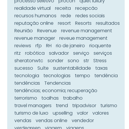
processo seletivo
procon
quiet luxury
realidade virtual
receita
recepcão
recursos humanos
rede
redes sociais
reputação online
resort
Resorts
resultados
Reunião
Revenue
revenue management
revenue manager
reveue management
reviews
rfp
RH
rio de janeiro
rioquente
ritz
robótica
salvador
serviço
serviços
sheratonwtc
sonder
sono
str
Stress
sucesso
Suíte
sustentabilidade
taxas
tecnologia
tecnologias
tempo
tendência
tendências
Tendencias
tendências; economia; recuperação
terrorismo
toalhas
trabalho
travel managers
trend
tripadvisor
turismo
turismo de luxo
upselling
valor
valores
vendas
vendas online
vendedor
verdegreen
viagem
viagens