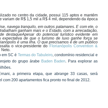
alizado no centro da cidade, possui 115 aptos e mantém
 variam de R$ 1,5 mil a R$ 4 mil, dependendo da época
rise, navega tranquilo, em outros patamares. E com ele, o
 trabalham ganham mais e o Estado, com a arrecadação,
de destaqueApesar do potencial turístico evidente em
 expectativa de que o turismo de luxo ganhe força se
rianópolis é uma ilha. O que precisamos é de um público
ssalta o vice-presidente do
Florianópolis Convention &
 Neto.
ro em SC é
Termas do Tabuleiro
, condomínio residencial e
projeto do grupo árabe
Baden Baden
. Para explorar as
ilhões.
rnani, a primeira etapa, que abrange 33 casas, será
 com 200 apartamentos fica pronto no final de 2012.