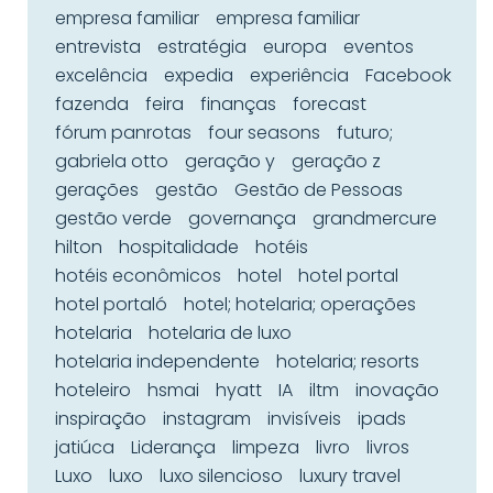
empresa familiar
empresa familiar
entrevista
estratégia
europa
eventos
excelência
expedia
experiência
Facebook
fazenda
feira
finanças
forecast
fórum panrotas
four seasons
futuro;
gabriela otto
geração y
geração z
gerações
gestão
Gestão de Pessoas
gestão verde
governança
grandmercure
hilton
hospitalidade
hotéis
hotéis econômicos
hotel
hotel portal
hotel portaló
hotel; hotelaria; operações
hotelaria
hotelaria de luxo
hotelaria independente
hotelaria; resorts
hoteleiro
hsmai
hyatt
IA
iltm
inovação
inspiração
instagram
invisíveis
ipads
jatiúca
Liderança
limpeza
livro
livros
Luxo
luxo
luxo silencioso
luxury travel