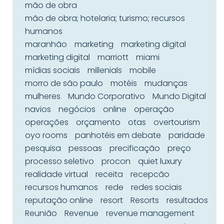
mão de obra
mão de obra; hotelaria; turismo; recursos
humanos
maranhão
marketing
marketing digital
marketing digital
marriott
miami
mídias sociais
millenials
mobile
morro de são paulo
motéis
mudanças
mulheres
Mundo Corporativo
Mundo Digital
navios
negócios
online
operação
operações
orçamento
otas
overtourism
oyo rooms
panhotéis em debate
paridade
pesquisa
pessoas
precificação
preço
processo seletivo
procon
quiet luxury
realidade virtual
receita
recepcão
recursos humanos
rede
redes sociais
reputação online
resort
Resorts
resultados
Reunião
Revenue
revenue management