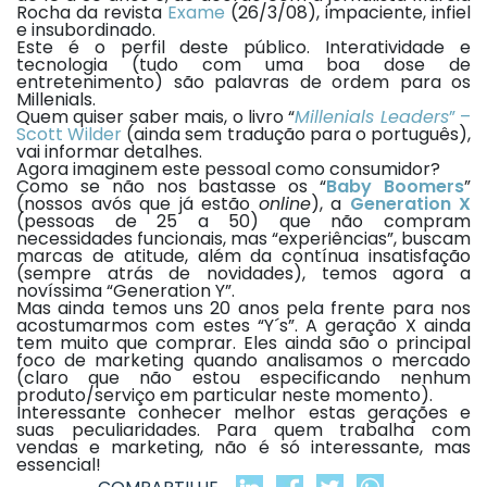
Rocha da revista
Exame
(26/3/08), impaciente, infiel
e insubordinado.
Este é o perfil deste público. Interatividade e
tecnologia (tudo com uma boa dose de
entretenimento) são palavras de ordem para os
Millenials.
Quem quiser saber mais, o livro “
Millenials Leaders
” –
Scott Wilder
(ainda sem tradução para o português),
vai informar detalhes.
Agora imaginem este pessoal como consumidor?
Como se não nos bastasse os “
Baby Boomers
”
(nossos avós que já estão
online
), a
Generation X
(pessoas de 25 a 50) que não compram
necessidades funcionais, mas “experiências”, buscam
marcas de atitude, além da contínua insatisfação
(sempre atrás de novidades), temos agora a
novíssima “Generation Y”.
Mas ainda temos uns 20 anos pela frente para nos
acostumarmos com estes “Y´s”. A geração X ainda
tem muito que comprar. Eles ainda são o principal
foco de marketing quando analisamos o mercado
(claro que não estou especificando nenhum
produto/serviço em particular neste momento).
Interessante conhecer melhor estas gerações e
suas peculiaridades. Para quem trabalha com
vendas e marketing, não é só interessante, mas
essencial!