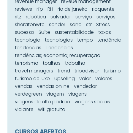
revenue manager
reveue management
reviews
rfp
RH
rio de janeiro
rioquente
ritz
robótica
salvador
serviço
serviços
sheratonwtc
sonder
sono
str
Stress
sucesso
Suíte
sustentabilidade
taxas
tecnologia
tecnologias
tempo
tendência
tendências
Tendencias
tendências; economia; recuperação
terrorismo
toalhas
trabalho
travel managers
trend
tripadvisor
turismo
turismo de luxo
upselling
valor
valores
vendas
vendas online
vendedor
verdegreen
viagem
viagens
viagens de alto padrão
viagens sociais
viajante
wifi gratuita
CURSOS ABERTOS