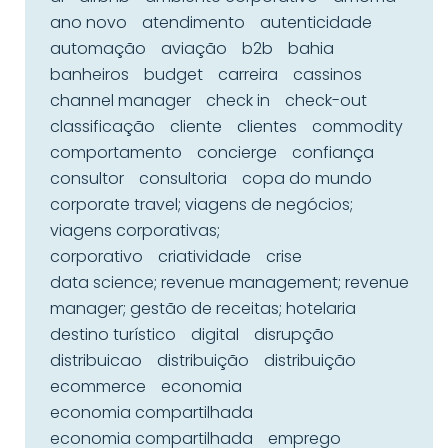
ano novo
atendimento
autenticidade
automação
aviação
b2b
bahia
banheiros
budget
carreira
cassinos
channel manager
check in
check-out
classificação
cliente
clientes
commodity
comportamento
concierge
confiança
consultor
consultoria
copa do mundo
corporate travel; viagens de negócios;
viagens corporativas;
corporativo
criatividade
crise
data science; revenue management; revenue
manager; gestão de receitas; hotelaria
destino turístico
digital
disrupção
distribuicao
distribuição
distribuição
ecommerce
economia
economia compartilhada
economia compartilhada
emprego