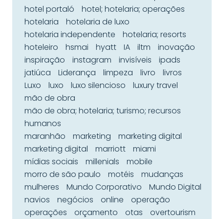
hotel portaló
hotel; hotelaria; operações
hotelaria
hotelaria de luxo
hotelaria independente
hotelaria; resorts
hoteleiro
hsmai
hyatt
IA
iltm
inovação
inspiração
instagram
invisíveis
ipads
jatiúca
Liderança
limpeza
livro
livros
Luxo
luxo
luxo silencioso
luxury travel
mão de obra
mão de obra; hotelaria; turismo; recursos
humanos
maranhão
marketing
marketing digital
marketing digital
marriott
miami
mídias sociais
millenials
mobile
morro de são paulo
motéis
mudanças
mulheres
Mundo Corporativo
Mundo Digital
navios
negócios
online
operação
operações
orçamento
otas
overtourism