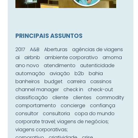
PRINCIPAIS ASSUNTOS
2017
A&B
Aberturas
agências de viagens
ai
airbnb
ambiente corporativo
amoma
ano novo
atendimento
autenticidade
automação
aviação
b2b
bahia
banheiros
budget
carreira
cassinos
channel manager
check in
check-out
classificação
cliente
clientes
commodity
comportamento
concierge
confiança
consultor
consultoria
copa do mundo
corporate travel; viagens de negócios;
viagens corporativas;
corporativo
criatividade
crise