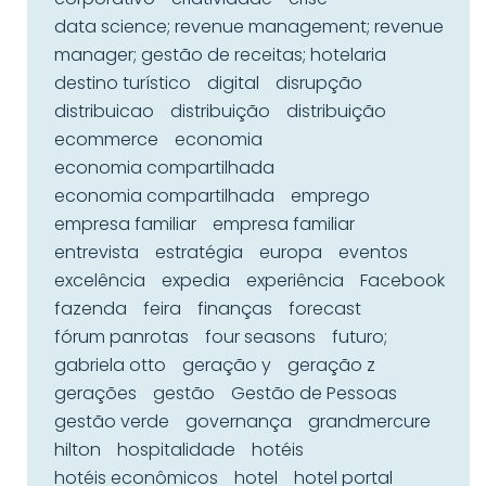
data science; revenue management; revenue
manager; gestão de receitas; hotelaria
destino turístico
digital
disrupção
distribuicao
distribuição
distribuição
ecommerce
economia
economia compartilhada
economia compartilhada
emprego
empresa familiar
empresa familiar
entrevista
estratégia
europa
eventos
excelência
expedia
experiência
Facebook
fazenda
feira
finanças
forecast
fórum panrotas
four seasons
futuro;
gabriela otto
geração y
geração z
gerações
gestão
Gestão de Pessoas
gestão verde
governança
grandmercure
hilton
hospitalidade
hotéis
hotéis econômicos
hotel
hotel portal