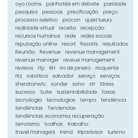
oyo rooms
panhotéis em debate
paridade
pesquisa
pessoas
precificação
preço
processo seletivo
procon
quiet luxury
realidade virtual
receita
recepcão
recursos humanos
rede
redes sociais
reputação online
resort
Resorts
resultados
Reunião
Revenue
revenue management
revenue manager
reveue management
reviews
rfp
RH
rio de janeiro
rioquente
ritz
robótica
salvador
serviço
serviços
sheratonwtc
sonder
sono
str
Stress
sucesso
Suíte
sustentabilidade
taxas
tecnologia
tecnologias
tempo
tendência
tendências
Tendencias
tendências; economia; recuperação
terrorismo
toalhas
trabalho
travel managers
trend
tripadvisor
turismo