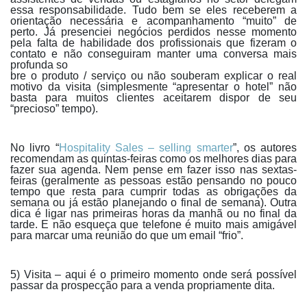
essa responsabilidade. Tudo bem se eles receberem a
orientação necessária e acompanhamento “muito” de
perto. Já presenciei negócios perdidos nesse momento
pela falta de habilidade dos profissionais que fizeram o
contato e não conseguiram manter uma conversa mais
profunda so
bre o produto / serviço ou não souberam explicar o real
motivo da visita (simplesmente “apresentar o hotel” não
basta para muitos clientes aceitarem dispor de seu
“precioso” tempo).
No livro “
Hospitality Sales – selling smarter
”, os autores
recomendam as quintas-feiras como os melhores dias para
fazer sua agenda. Nem pense em fazer isso nas sextas-
feiras (geralmente as pessoas estão pensando no pouco
tempo que resta para cumprir todas as obrigações da
semana ou já estão planejando o final de semana). Outra
dica é ligar nas primeiras horas da manhã ou no final da
tarde. E não esqueça que telefone é muito mais amigável
para marcar uma reunião do que um email “frio”.
5) Visita – aqui é o primeiro momento onde será possível
passar da prospecção para a venda propriamente dita.