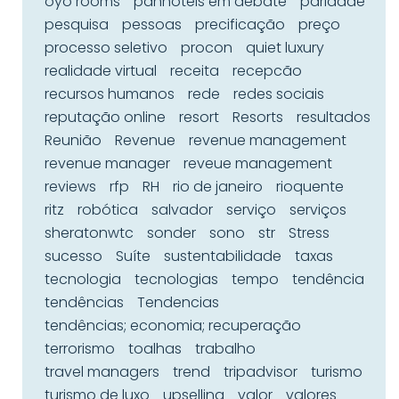
oyo rooms
panhotéis em debate
paridade
pesquisa
pessoas
precificação
preço
processo seletivo
procon
quiet luxury
realidade virtual
receita
recepcão
recursos humanos
rede
redes sociais
reputação online
resort
Resorts
resultados
Reunião
Revenue
revenue management
revenue manager
reveue management
reviews
rfp
RH
rio de janeiro
rioquente
ritz
robótica
salvador
serviço
serviços
sheratonwtc
sonder
sono
str
Stress
sucesso
Suíte
sustentabilidade
taxas
tecnologia
tecnologias
tempo
tendência
tendências
Tendencias
tendências; economia; recuperação
terrorismo
toalhas
trabalho
travel managers
trend
tripadvisor
turismo
turismo de luxo
upselling
valor
valores