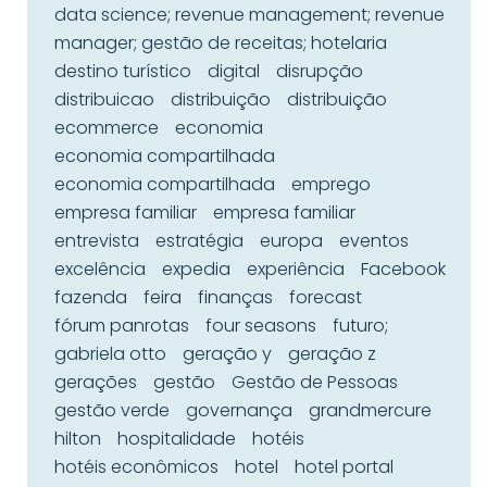
data science; revenue management; revenue
manager; gestão de receitas; hotelaria
destino turístico
digital
disrupção
distribuicao
distribuição
distribuição
ecommerce
economia
economia compartilhada
economia compartilhada
emprego
empresa familiar
empresa familiar
entrevista
estratégia
europa
eventos
excelência
expedia
experiência
Facebook
fazenda
feira
finanças
forecast
fórum panrotas
four seasons
futuro;
gabriela otto
geração y
geração z
gerações
gestão
Gestão de Pessoas
gestão verde
governança
grandmercure
hilton
hospitalidade
hotéis
hotéis econômicos
hotel
hotel portal