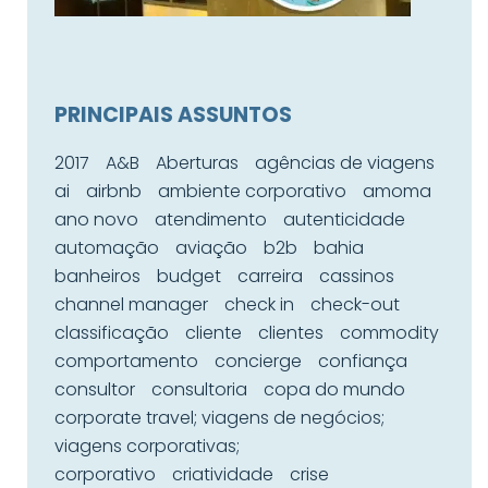
PRINCIPAIS ASSUNTOS
2017
A&B
Aberturas
agências de viagens
ai
airbnb
ambiente corporativo
amoma
ano novo
atendimento
autenticidade
automação
aviação
b2b
bahia
banheiros
budget
carreira
cassinos
channel manager
check in
check-out
classificação
cliente
clientes
commodity
comportamento
concierge
confiança
consultor
consultoria
copa do mundo
corporate travel; viagens de negócios;
viagens corporativas;
corporativo
criatividade
crise