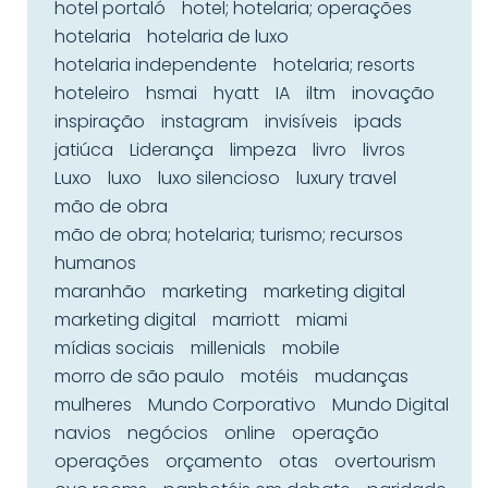
hotel portaló
hotel; hotelaria; operações
hotelaria
hotelaria de luxo
hotelaria independente
hotelaria; resorts
hoteleiro
hsmai
hyatt
IA
iltm
inovação
inspiração
instagram
invisíveis
ipads
jatiúca
Liderança
limpeza
livro
livros
Luxo
luxo
luxo silencioso
luxury travel
mão de obra
mão de obra; hotelaria; turismo; recursos
humanos
maranhão
marketing
marketing digital
marketing digital
marriott
miami
mídias sociais
millenials
mobile
morro de são paulo
motéis
mudanças
mulheres
Mundo Corporativo
Mundo Digital
navios
negócios
online
operação
operações
orçamento
otas
overtourism