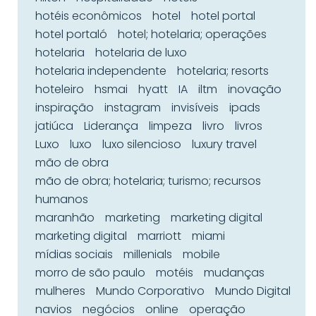
hotéis econômicos
hotel
hotel portal
hotel portaló
hotel; hotelaria; operações
hotelaria
hotelaria de luxo
hotelaria independente
hotelaria; resorts
hoteleiro
hsmai
hyatt
IA
iltm
inovação
inspiração
instagram
invisíveis
ipads
jatiúca
Liderança
limpeza
livro
livros
Luxo
luxo
luxo silencioso
luxury travel
mão de obra
mão de obra; hotelaria; turismo; recursos
humanos
maranhão
marketing
marketing digital
marketing digital
marriott
miami
mídias sociais
millenials
mobile
morro de são paulo
motéis
mudanças
mulheres
Mundo Corporativo
Mundo Digital
navios
negócios
online
operação