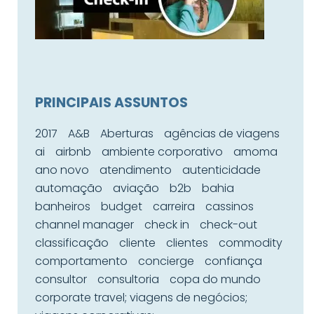
PRINCIPAIS ASSUNTOS
2017
A&B
Aberturas
agências de viagens
ai
airbnb
ambiente corporativo
amoma
ano novo
atendimento
autenticidade
automação
aviação
b2b
bahia
banheiros
budget
carreira
cassinos
channel manager
check in
check-out
classificação
cliente
clientes
commodity
comportamento
concierge
confiança
consultor
consultoria
copa do mundo
corporate travel; viagens de negócios;