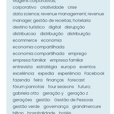
viagens corporativas;
corporativo
criatividade
crise
data science; revenue management; revenue
manager; gestão de receitas; hotelaria
destino turístico
digital
disrupção
distribuicao
distribuição
distribuição
ecommerce
economia
economia compartilhada
economia compartilhada
emprego
empresa familiar
empresa familiar
entrevista
estratégia
europa
eventos
excelência
expedia
experiência
Facebook
fazenda
feira
finanças
forecast
fórum panrotas
four seasons
futuro;
gabriela otto
geração y
geração z
gerações
gestão
Gestão de Pessoas
gestão verde
governança
grandmercure
hilton
hospitalidade
hotéis