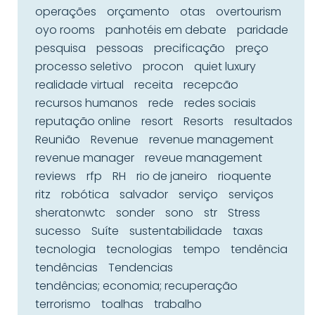
operações
orçamento
otas
overtourism
oyo rooms
panhotéis em debate
paridade
pesquisa
pessoas
precificação
preço
processo seletivo
procon
quiet luxury
realidade virtual
receita
recepcão
recursos humanos
rede
redes sociais
reputação online
resort
Resorts
resultados
Reunião
Revenue
revenue management
revenue manager
reveue management
reviews
rfp
RH
rio de janeiro
rioquente
ritz
robótica
salvador
serviço
serviços
sheratonwtc
sonder
sono
str
Stress
sucesso
Suíte
sustentabilidade
taxas
tecnologia
tecnologias
tempo
tendência
tendências
Tendencias
tendências; economia; recuperação
terrorismo
toalhas
trabalho