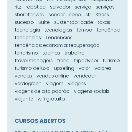
ritz
robótica
salvador
serviço
serviços
sheratonwtc
sonder
sono
str
Stress
sucesso
Suíte
sustentabilidade
taxas
tecnologia
tecnologias
tempo
tendência
tendências
Tendencias
tendências; economia; recuperação
terrorismo
toalhas
trabalho
travel managers
trend
tripadvisor
turismo
turismo de luxo
upselling
valor
valores
vendas
vendas online
vendedor
verdegreen
viagem
viagens
viagens de alto padrão
viagens sociais
viajante
wifi gratuita
CURSOS ABERTOS