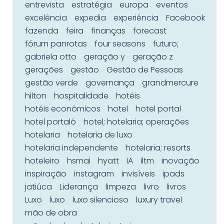
entrevista
estratégia
europa
eventos
excelência
expedia
experiência
Facebook
fazenda
feira
finanças
forecast
fórum panrotas
four seasons
futuro;
gabriela otto
geração y
geração z
gerações
gestão
Gestão de Pessoas
gestão verde
governança
grandmercure
hilton
hospitalidade
hotéis
hotéis econômicos
hotel
hotel portal
hotel portaló
hotel; hotelaria; operações
hotelaria
hotelaria de luxo
hotelaria independente
hotelaria; resorts
hoteleiro
hsmai
hyatt
IA
iltm
inovação
inspiração
instagram
invisíveis
ipads
jatiúca
Liderança
limpeza
livro
livros
Luxo
luxo
luxo silencioso
luxury travel
mão de obra