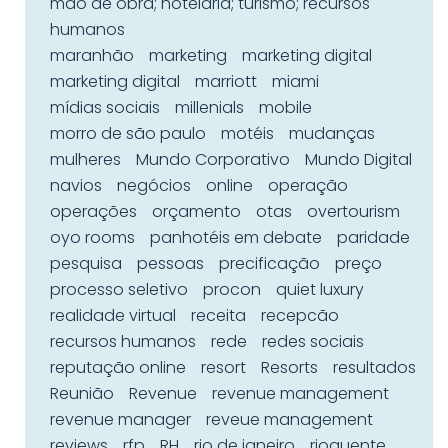
mão de obra; hotelaria; turismo; recursos
humanos
maranhão
marketing
marketing digital
marketing digital
marriott
miami
mídias sociais
millenials
mobile
morro de são paulo
motéis
mudanças
mulheres
Mundo Corporativo
Mundo Digital
navios
negócios
online
operação
operações
orçamento
otas
overtourism
oyo rooms
panhotéis em debate
paridade
pesquisa
pessoas
precificação
preço
processo seletivo
procon
quiet luxury
realidade virtual
receita
recepcão
recursos humanos
rede
redes sociais
reputação online
resort
Resorts
resultados
Reunião
Revenue
revenue management
revenue manager
reveue management
reviews
rfp
RH
rio de janeiro
rioquente