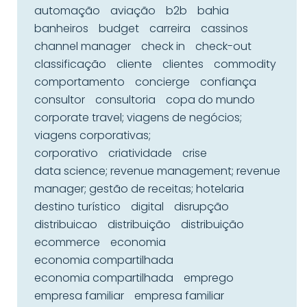
automação
aviação
b2b
bahia
banheiros
budget
carreira
cassinos
channel manager
check in
check-out
classificação
cliente
clientes
commodity
comportamento
concierge
confiança
consultor
consultoria
copa do mundo
corporate travel; viagens de negócios;
viagens corporativas;
corporativo
criatividade
crise
data science; revenue management; revenue
manager; gestão de receitas; hotelaria
destino turístico
digital
disrupção
distribuicao
distribuição
distribuição
ecommerce
economia
economia compartilhada
economia compartilhada
emprego
empresa familiar
empresa familiar