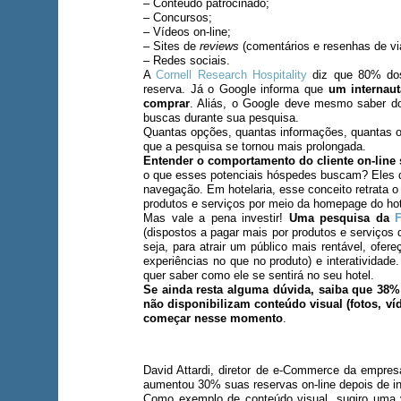
– Conteúdo patrocinado;
– Concursos;
– Vídeos on-line;
– Sites de
reviews
(comentários e resenhas de v
– Redes sociais.
A
Cornell Research Hospitality
diz que 80% dos
reserva. Já o Google informa que
um internaut
comprar
. Aliás, o Google deve mesmo saber do 
buscas durante sua pesquisa.
Quantas opções, quantas informações, quantas o
que a pesquisa se tornou mais prolongada.
Entender o comportamento do cliente on-line 
o que esses potenciais hóspedes buscam? Eles 
navegação. Em hotelaria, esse conceito retrata o
produtos e serviços por meio da homepage do hot
Mas vale a pena investir!
Uma pesquisa da
F
(dispostos a pagar mais por produtos e serviços 
seja, para atrair um público mais rentável, ofe
experiências no que no produto) e interativida
quer saber como ele se sentirá no seu hotel.
Se ainda resta alguma dúvida, saiba que 38
não disponibilizam conteúdo visual (fotos, víd
começar nesse momento
.
David Attardi, diretor de e-Commerce da empre
aumentou 30% suas reservas on-line depois de in
Como exemplo de conteúdo visual, sugiro uma v