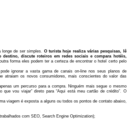
á longe de ser simples.
O turista hoje realiza várias pesquisas, lê
 destino, discute roteiros em redes sociais e compara hotéis,
utra forma eles podem ter a certeza de encontrar o hotel certo pelo
 pode ignorar a vasta gama de canais on-line nos seus planos de
que atraiam os novos consumidores, mais conscientes do valor das
a apenas um percurso para a compra. Ninguém mais segue o mesmo
o que vou viajar” direto para “Aqui está meu cartão de crédito”. O
ma viagem é exposta a alguns ou todos os pontos de contato abaixo,
 trabalhados com SEO, Search Engine Optimization);