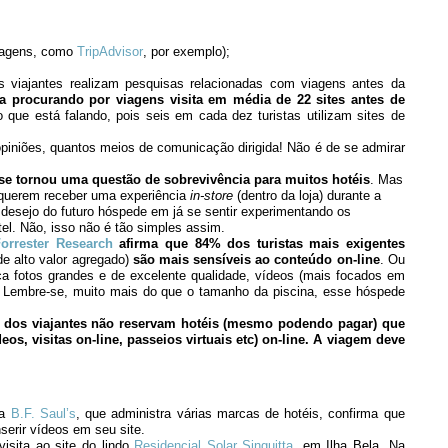
iagens, como
TripAdvisor
, por exemplo);
 viajantes realizam pesquisas relacionadas com viagens antes da
a procurando por viagens visita em média de 22 sites antes de
que está falando, pois seis em cada dez turistas utilizam sites de
piniões, quantos meios de comunicação dirigida! Não é de se admirar
se tornou uma questão de sobrevivência para muitos hotéis
. Mas
querem receber uma experiência
in-store
(dentro da loja) durante a
 desejo do futuro hóspede em já se sentir experimentando os
el. Não, isso não é tão simples assim.
orrester Research
afirma que 84% dos turistas mais exigentes
de alto valor agregado)
são mais sensíveis ao conteúdo on-line
. Ou
reça fotos grandes e de excelente qualidade, vídeos (mais focados em
de. Lembre-se, muito mais do que o tamanho da piscina, esse hóspede
% dos viajantes não reservam hotéis (mesmo podendo pagar) que
eos, visitas on-line, passeios virtuais etc) on-line. A viagem deve
sa
B.F. Saul’s
, que administra várias marcas de hotéis, confirma que
serir vídeos em seu site.
isita ao site do lindo
Residencial Solar Singuitta
, em Ilha Bela. Na