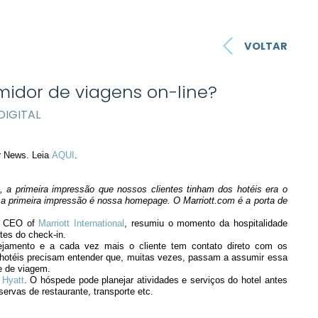
VOLTAR
idor de viagens on-line?
IGITAL
r News. Leia
AQUI
.
 a primeira impressão que nossos clientes tinham dos hotéis era o
es a primeira impressão é nossa homepage. O Marriott.com é a porta de
 & CEO of
Marriott International
, resumiu o momento da hospitalidade
tes do check-in.
jamento e a cada vez mais o cliente tem contato direto com os
s hotéis precisam entender que, muitas vezes, passam a assumir essa
e de viagem.
e
Hyatt
. O hóspede pode planejar atividades e serviços do hotel antes
ervas de restaurante, transporte etc.