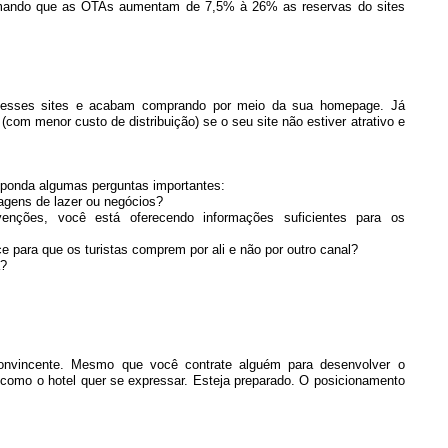
firmando que as OTAs aumentam de 7,5% à 26% as reservas do sites
 nesses sites e acabam comprando por meio da sua homepage. Já
com menor custo de distribuição) se o seu site não estiver atrativo e
sponda algumas perguntas importantes:
iagens de lazer ou negócios?
nções, você está oferecendo informações suficientes para os
ce para que os turistas comprem por ali e não por outro canal?
a?
onvincente. Mesmo que você contrate alguém para desenvolver o
 como o hotel quer se expressar. Esteja preparado. O posicionamento