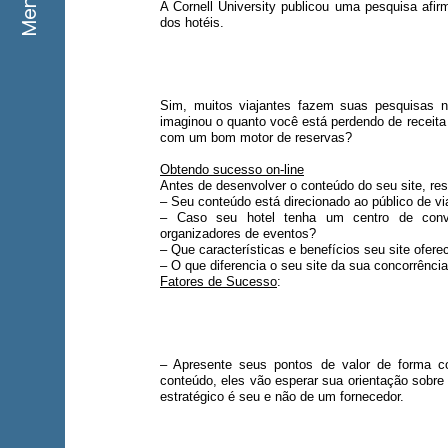
Menu
A Cornell University publicou uma pesquisa a
dos hotéis.
Sim, muitos viajantes fazem suas pesquisas
imaginou o quanto você está perdendo de receita (
com um bom motor de reservas?
Obtendo sucesso on-line
Antes de desenvolver o conteúdo do seu site, re
– Seu conteúdo está direcionado ao público de v
– Caso seu hotel tenha um centro de conve
organizadores de eventos?
– Que características e benefícios seu site ofere
– O que diferencia o seu site da sua concorrênci
Fatores de Sucesso
:
– Apresente seus pontos de valor de forma c
conteúdo, eles vão esperar sua orientação sobre
estratégico é seu e não de um fornecedor.