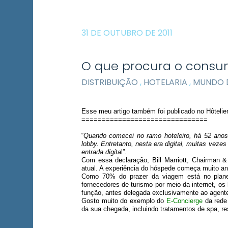
31 DE OUTUBRO DE 2011
O que procura o consum
DISTRIBUIÇÃO
,
HOTELARIA
,
MUNDO D
Esse meu artigo também foi publicado no Hôtelie
===============================
“
Quando comecei no ramo hoteleiro, há 52 anos,
lobby. Entretanto, nesta era digital, muitas vez
entrada digita
l”.
Com essa declaração, Bill Marriott, Chairman
atual. A experiência do hóspede começa muito an
Como 70% do prazer da viagem está no plane
fornecedores de turismo por meio da internet, o
função, antes delegada exclusivamente ao agent
Gosto muito do exemplo do
E-Concierge
da red
da sua chegada, incluindo tratamentos de spa, res