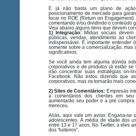
E já não basta um plano de ação c
posicionamento de mercado para garant
focar no ROE (Return on Engagement) ,
comentando e/ou dividindo o conteúdo g
Veja abaixo alguns itens que devem con
1)
Integração:
Mídias sociais devem i
públicas, vendas, atendimento ao clie
indispensável. É importante entender 
somente sobre a comercialização, mas o
significativos.
Se você ainda tem alguma dúvida sobre
corporativos e de produtos já estão se
irão concentrar suas estratégias on-l
Facebook. Não estou dizendo que as
corporativos, mas os tornarão mais cone
2) Sites de Comentários:
Empresas inte
a comentários dos clientes em seu 
aumentarão seu poder e a pré compra 
mereceu.
Aliás, aqui vale um aviso: Engana-se 
adolescentes. A média de idade dos 
entre 13 e 17 anos. No Twitter, a eles
dos “tuiteiros”.