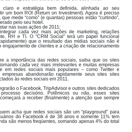
laro e estratégia bem definida, alinhada ao seu
ir um bom ROI (Return on Investment). Agora é preciso
 que mede “como” (e quantas) pessoas estão “curtindo”,
erado pelo seu hotel.
star nas suas ações de 2011:
ntegrar cada vez mais ações de marketing, relações
nte, RH e TI. O “CRM Social” terá um papel funcional
(rapidamente) que o resultado das mídias sociais não é
 engajamento de clientes e a criação de relacionamento
 a importância das redes sociais, saiba que os sites
 tornando cada vez mais irrelevantes e muitas empresas
ine em redes sociais mais populares – como Twitter e
 empresas abandonarão rapidamente seus sites sites
ctados às redes sociais em 2011.
grarão o Facebook, TripAdvisor e outros sites dedicados
processo decisório. Polêmicos ou não, esses sites
começará a receber (finalmente) a atenção que sempre
quem acha que redes sociais são um “playground” para
usuários do Facebook é de 38 anos e somente 11% tem
 ainda são menos freqüentes, somando apenas 4% do total