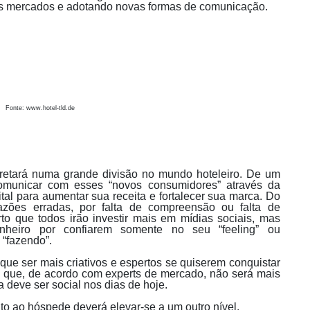
os mercados e adotando novas formas de comunicação.
Fonte: www.hotel-tld.de
rretará numa grande divisão no mundo hoteleiro. De um
comunicar com esses “novos consumidores” através da
gital para aumentar sua receita e fortalecer sua marca. Do
razões erradas, por falta de compreensão ou falta de
to que todos irão investir mais em mídias sociais, mas
inheiro por confiarem somente no seu “feeling” ou
 “fazendo”.
 que ser mais criativos e espertos se quiserem conquistar
al que, de acordo com experts de mercado, não será mais
ia deve ser social nos dias de hoje.
 ao hóspede deverá elevar-se a um outro nível.