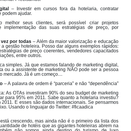
ital
– Investir em cursos fora da hotelaria, contratar
e podem ajudar.
elhor seus clientes, será possível criar projetos
 e implementação das suas estratégias de preço, por
 vez por todas
– Além da maior valorização e educação
ar a gestão hoteleira. Posso dar alguns exemplos rápidos:
estratégias de preço coerentes, vendedores capacitados
iações, entre outros.
a simples. Já que estamos falando de marketing digital,
ta ou a assistente de marketing NÃO pode ser a pessoa
 no mercado. Já é um começo…
io
– A palavra de ordem é “parceria” e não “dependência”
a: As OTAs investiram 90% do seu budget de marketing
r para 95% em 2011. Sabe quanto a hotelaria investiu?
2011. E esses são dados internacionais. Se pensarmos
ixo. Usando o linguajar do Twitter: #ficaadica
stá crescendo, mas ainda não é o primeiro da lista dos
 quantidade de hotéis que as gigantes hoteleiras abrem na
mbém não somos ainda destino do turismo de luxo