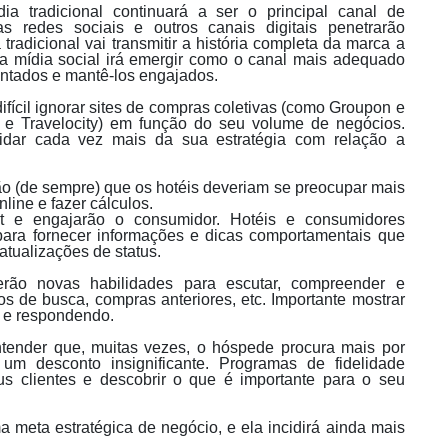
a tradicional continuará a ser o principal canal de
s redes sociais e outros canais digitais penetrarão
 tradicional vai transmitir a história completa da marca a
a mídia social irá emergir como o canal mais adequado
ntados e mantê-los engajados.
fícil ignorar sites de compras coletivas (como Groupon e
e Travelocity) em função do seu volume de negócios.
uidar cada vez mais da sua estratégia com relação a
.
o (de sempre) que os hotéis deveriam se preocupar mais
nline e fazer cálculos.
t e engajarão o consumidor. Hotéis e consumidores
ara fornecer informações e dicas comportamentais que
atualizações de status.
erão novas habilidades para escutar, compreender e
os de busca, compras anteriores, etc. Importante mostrar
o e respondendo.
entender que, muitas vezes, o hóspede procura mais por
 um desconto insignificante. Programas de fidelidade
us clientes e descobrir o que é importante para o seu
meta estratégica de negócio, e ela incidirá ainda mais