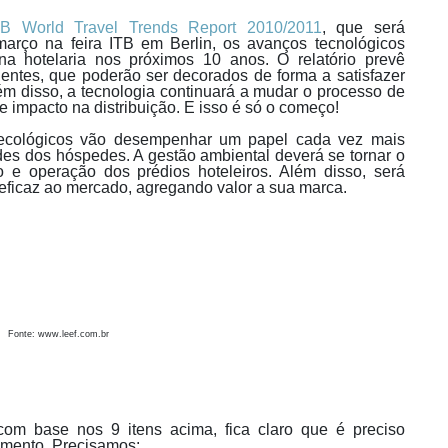
TB World Travel Trends Report 2010/2011
, que será
arço na feira ITB em Berlin, os avanços tecnológicos
a hotelaria nos próximos 10 anos. O relatório prevê
gentes, que poderão ser decorados de forma a satisfazer
ém disso, a tecnologia continuará a mudar o processo de
se impacto na distribuição. E isso é só o começo!
 ecológicos vão desempenhar um papel cada vez mais
des dos hóspedes. A gestão ambiental deverá se tornar o
 e operação dos prédios hoteleiros. Além disso, será
eficaz ao mercado, agregando valor a sua marca.
Fonte: www.leef.com.br
 com base nos 9 itens acima, fica claro que é preciso
egmento. Precisamos: