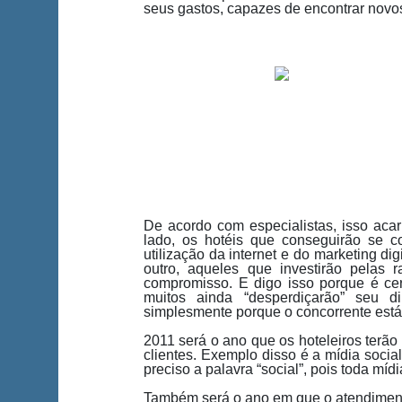
seus gastos, capazes de encontrar nov
De acordo com especialistas, isso aca
lado, os hotéis que conseguirão se 
utilização da internet e do marketing di
outro, aqueles que investirão pelas 
compromisso. E digo isso porque é cer
muitos ainda “desperdiçarão” seu d
simplesmente porque o concorrente está
2011 será o ano que os hoteleiros terão
clientes. Exemplo disso é a mídia soci
preciso a palavra “social”, pois toda míd
Também será o ano em que o atendimento