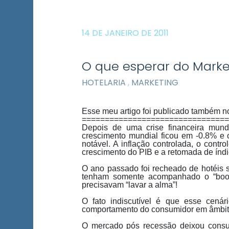
14 DE JANEIRO DE 2011
O que esperar do Market
HOTELARIA
,
MARKETING
Esse meu artigo foi publicado também n
================================
Depois de uma crise financeira mun
crescimento mundial ficou em -0.8% e 
notável. A inflação controlada, o contr
crescimento do PIB e a retomada de índic
O ano passado foi recheado de hotéis 
tenham somente acompanhado o “boom
precisavam “lavar a alma”!
O fato indiscutível é que esse cen
comportamento do consumidor em âmbit
O mercado pós recessão deixou consumi