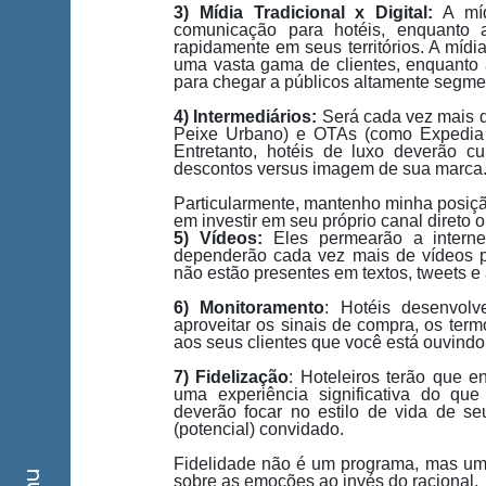
3) Mídia Tradicional x Digital:
A mídi
comunicação para hotéis, enquanto a
rapidamente em seus territórios. A mídia
uma vasta gama de clientes, enquanto 
para chegar a públicos altamente segme
4) Intermediários:
Será cada vez mais di
Peixe Urbano) e OTAs (como Expedia 
Entretanto, hotéis de luxo deverão c
descontos versus imagem de sua marca
Particularmente, mantenho minha posiçã
em investir em seu próprio canal direto o
5) Vídeos:
Eles permearão a interne
dependerão cada vez mais de vídeos p
não estão presentes em textos, tweets e 
6) Monitoramento
: Hotéis desenvolv
aproveitar os sinais de compra, os term
aos seus clientes que você está ouvind
7) Fidelização
: Hoteleiros terão que 
uma experiência significativa do que
deverão focar no estilo de vida de se
(potencial) convidado.
Fidelidade não é um programa, mas uma 
sobre as emoções ao invés do racional.