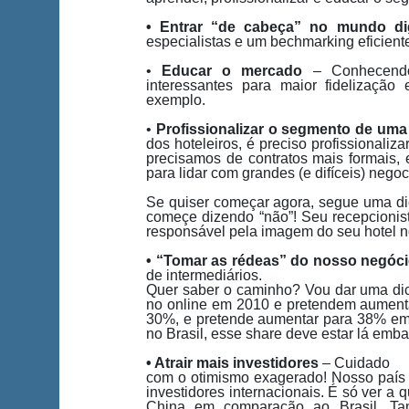
• Entrar “de cabeça” no mundo dig
especialistas e um bechmarking eficient
•
Educar o mercado
– Conhecendo m
interessantes para maior fidelização
exemplo.
•
Profissionalizar o segmento de uma
dos hoteleiros, é preciso profissionaliz
precisamos de contratos mais formais, 
para lidar com grandes (e difíceis) negoc
Se quiser começar agora, segue uma dic
começe dizendo “não”! Seu recepcionis
responsável pela imagem do seu hotel
• “Tomar as rédeas” do nosso negóc
de intermediários.
Quer saber o caminho? Vou dar uma dic
no online em 2010 e pretendem aumenta
30%, e pretende aumentar para 38% em 
no Brasil, esse share deve estar lá emba
• Atrair mais investidores
– Cuidado
com o otimismo exagerado! Nosso país e
investidores internacionais. É só ver a
China em comparação ao Brasil. Ta