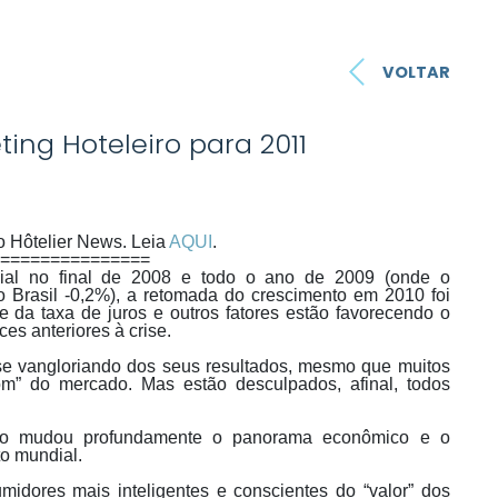
VOLTAR
ing Hoteleiro para 2011
o Hôtelier News. Leia
AQUI
.
===============
dial no final de 2008 e todo o ano de 2009 (onde o
o Brasil -0,2%), a retomada do crescimento em 2010 foi
ole da taxa de juros e outros fatores estão favorecendo o
es anteriores à crise.
se vangloriando dos seus resultados, mesmo que muitos
” do mercado. Mas estão desculpados, afinal, todos
ário mudou profundamente o panorama econômico e o
o mundial.
dores mais inteligentes e conscientes do “valor” dos