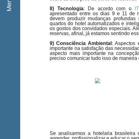
Menu
8)
Tecnologia
: De acordo com o
I
apresentado entre os dias 9 e 11 de m
devem produzir mudanças profundas n
quartos do hotel automatizados e inteli
os gostos dos convidados especiais. Al
reservas, afinal, já estamos sentindo es
9)
Consciência Ambiental
: Aspectos
importante na satisfação das necessida
aspecto mais importante na concepção
preciso comunicar tudo isso de maneira 
Se analisarmos a hotelaria brasileira
aprender, profissionalizar e educar o s