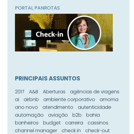
PORTAL PANROTAS
PRINCIPAIS ASSUNTOS
2017
A&B
Aberturas
agências de viagens
ai
airbnb
ambiente corporativo
amoma
ano novo
atendimento
autenticidade
automação
aviação
b2b
bahia
banheiros
budget
carreira
cassinos
channel manager
check in
check-out