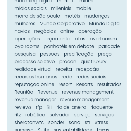
marketing digital
marriott
miami
mídias sociais
millenials
mobile
morro de são paulo
motéis
mudanças
mulheres
Mundo Corporativo
Mundo Digital
navios
negócios
online
operação
operações
orçamento
otas
overtourism
oyo rooms
panhotéis em debate
paridade
pesquisa
pessoas
precificação
preço
processo seletivo
procon
quiet luxury
realidade virtual
receita
recepcão
recursos humanos
rede
redes sociais
reputação online
resort
Resorts
resultados
Reunião
Revenue
revenue management
revenue manager
reveue management
reviews
rfp
RH
rio de janeiro
rioquente
ritz
robótica
salvador
serviço
serviços
sheratonwtc
sonder
sono
str
Stress
sucesso
Suíte
sustentabilidade
taxas