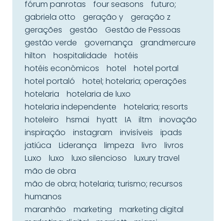
fórum panrotas
four seasons
futuro;
gabriela otto
geração y
geração z
gerações
gestão
Gestão de Pessoas
gestão verde
governança
grandmercure
hilton
hospitalidade
hotéis
hotéis econômicos
hotel
hotel portal
hotel portaló
hotel; hotelaria; operações
hotelaria
hotelaria de luxo
hotelaria independente
hotelaria; resorts
hoteleiro
hsmai
hyatt
IA
iltm
inovação
inspiração
instagram
invisíveis
ipads
jatiúca
Liderança
limpeza
livro
livros
Luxo
luxo
luxo silencioso
luxury travel
mão de obra
mão de obra; hotelaria; turismo; recursos
humanos
maranhão
marketing
marketing digital