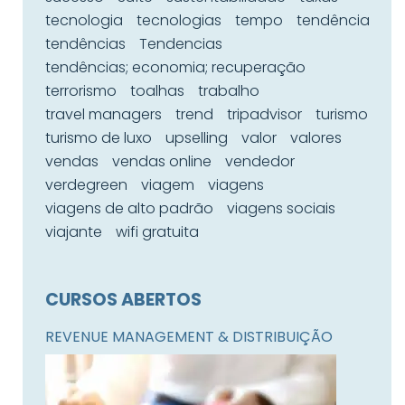
tecnologia
tecnologias
tempo
tendência
tendências
Tendencias
tendências; economia; recuperação
terrorismo
toalhas
trabalho
travel managers
trend
tripadvisor
turismo
turismo de luxo
upselling
valor
valores
vendas
vendas online
vendedor
verdegreen
viagem
viagens
viagens de alto padrão
viagens sociais
viajante
wifi gratuita
CURSOS ABERTOS
REVENUE MANAGEMENT & DISTRIBUIÇÃO