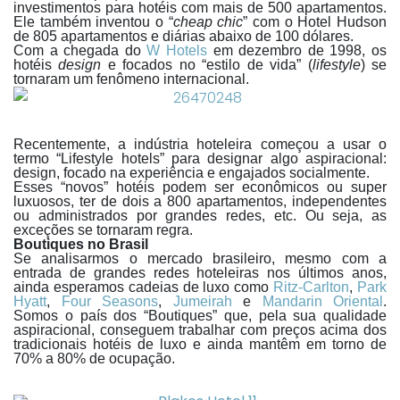
investimentos para hotéis com mais de 500 apartamentos.
Ele também inventou o “
cheap chic
” com o Hotel Hudson
de 805 apartamentos e diárias abaixo de 100 dólares.
Com a chegada do
W Hotels
em dezembro de 1998, os
hotéis
design
e focados no “estilo de vida” (
lifestyle
) se
tornaram um fenômeno internacional.
Recentemente, a indústria hoteleira começou a usar o
termo “Lifestyle hotels” para designar algo aspiracional:
design, focado na experiência e engajados socialmente.
Esses “novos” hotéis podem ser econômicos ou super
luxuosos, ter de dois a 800 apartamentos, independentes
ou administrados por grandes redes, etc. Ou seja, as
exceções se tornaram regra.
Boutiques no Brasil
Se analisarmos o mercado brasileiro, mesmo com a
entrada de grandes redes hoteleiras nos últimos anos,
ainda esperamos cadeias de luxo como
Ritz-Carlton
,
Park
Hyatt
,
Four Seasons
,
Jumeirah
e
Mandarin Oriental
.
Somos o país dos “Boutiques” que, pela sua qualidade
aspiracional, conseguem trabalhar com preços acima dos
tradicionais hotéis de luxo e ainda mantêm em torno de
70% a 80% de ocupação.