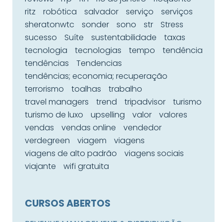
ritz
robótica
salvador
serviço
serviços
sheratonwtc
sonder
sono
str
Stress
sucesso
Suíte
sustentabilidade
taxas
tecnologia
tecnologias
tempo
tendência
tendências
Tendencias
tendências; economia; recuperação
terrorismo
toalhas
trabalho
travel managers
trend
tripadvisor
turismo
turismo de luxo
upselling
valor
valores
vendas
vendas online
vendedor
verdegreen
viagem
viagens
viagens de alto padrão
viagens sociais
viajante
wifi gratuita
CURSOS ABERTOS