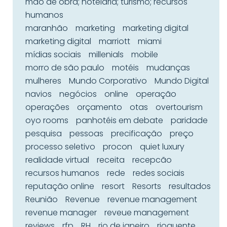
mão de obra; hotelaria; turismo; recursos
humanos
maranhão
marketing
marketing digital
marketing digital
marriott
miami
mídias sociais
millenials
mobile
morro de são paulo
motéis
mudanças
mulheres
Mundo Corporativo
Mundo Digital
navios
negócios
online
operação
operações
orçamento
otas
overtourism
oyo rooms
panhotéis em debate
paridade
pesquisa
pessoas
precificação
preço
processo seletivo
procon
quiet luxury
realidade virtual
receita
recepcão
recursos humanos
rede
redes sociais
reputação online
resort
Resorts
resultados
Reunião
Revenue
revenue management
revenue manager
reveue management
reviews
rfp
RH
rio de janeiro
rioquente