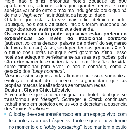
Hoje, não é difícil encontrar hotéis Boutique de 800
apartamentos, administrados por grandes redes e com
serviços variando entre a máxima indulgência até o que há
de mais “
high-tech”
na indústria da hospitalidade.
O fato é que está cada vez mais difícil definir um hotel
Boutique, pois seus atributos iniciais foram mudando ao
longo dos anos, assim como sua demanda.
Os jovens com alto poder aquisitivo estão preferindo
experiências
ao invés do tradicional
conforto
(substantivo considerado ‘palavra de ordem’ do segmento
de luxo até então). Aliás, se depender das gerações X e Y,
o futuro dos Hotéis Boutique está garantido. Afinal, esse
hotéis se adequam perfeitamente as suas aspirações, pois
são extremamente experienciais e com filosofias de vida
como “trabalhar para viver” e não o contrário, como a
geração dos “
baby boomers”
.
Mesmo assim, alguns ainda afirmam que isso é somente a
evolução natural do conceito e argumentam que as
próprias marcas idealizadoras se tornaram redes.
Design , Cheap Chic, Lifestyle
A verdade é que a ideia original do hotel Boutique se
transformou em “
design
”. Schrager e Starck continuam
trabalhando em projetos exclusivos e decretam a essência
dos “novos
Boutiques”
:
O lobby deve ser transformado em um espaço vivo, com
total interação dos hóspedes. Tanto é que o novo termo
no momento é o “
lobby socialising
”. Isso mantém o estilo