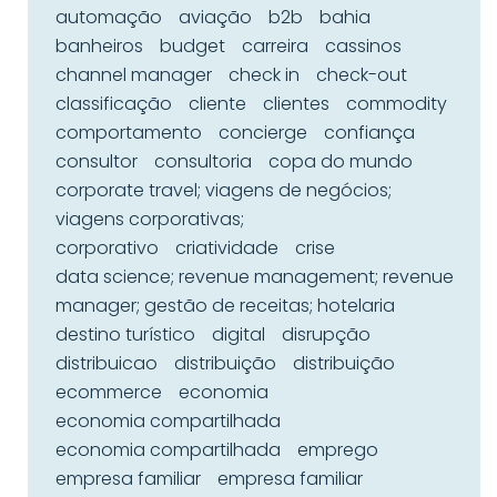
automação
aviação
b2b
bahia
banheiros
budget
carreira
cassinos
channel manager
check in
check-out
classificação
cliente
clientes
commodity
comportamento
concierge
confiança
consultor
consultoria
copa do mundo
corporate travel; viagens de negócios;
viagens corporativas;
corporativo
criatividade
crise
data science; revenue management; revenue
manager; gestão de receitas; hotelaria
destino turístico
digital
disrupção
distribuicao
distribuição
distribuição
ecommerce
economia
economia compartilhada
economia compartilhada
emprego
empresa familiar
empresa familiar