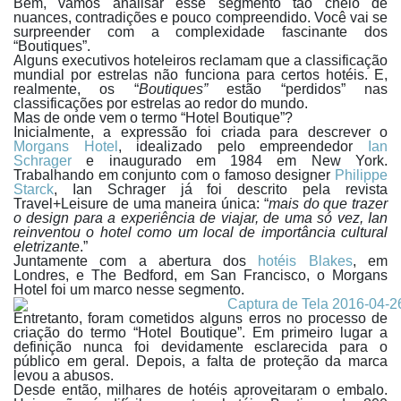
Bem, vamos analisar esse segmento tão cheio de
nuances, contradições e pouco compreendido. Você vai se
surpreender com a complexidade fascinante dos
“Boutiques”.
Alguns executivos hoteleiros reclamam que a classificação
mundial por estrelas não funciona para certos hotéis. E,
realmente, os “
Boutiques”
estão “perdidos” nas
classificações por estrelas ao redor do mundo.
Mas de onde vem o termo “Hotel Boutique”?
Inicialmente, a expressão foi criada para descrever o
Morgans Hotel
, idealizado pelo empreendedor
Ian
Schrager
e inaugurado em 1984 em New York.
Trabalhando em conjunto com o famoso designer
Philippe
Starck
, Ian Schrager já foi descrito pela revista
Travel+Leisure de uma maneira única: “
mais do que trazer
o design para a experiência de viajar, de uma só vez, Ian
reinventou o hotel como um local de importância cultural
eletrizante
.”
Juntamente com a abertura dos
hotéis Blakes
, em
Londres, e The Bedford, em San Francisco, o Morgans
Hotel foi um marco nesse segmento.
Entretanto, foram cometidos alguns erros no processo de
criação do termo “Hotel Boutique”. Em primeiro lugar a
definição nunca foi devidamente esclarecida para o
público em geral. Depois, a falta de proteção da marca
levou a abusos.
Desde então, milhares de hotéis aproveitaram o embalo.