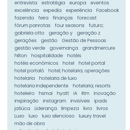
entrevista
estratégia
europa
eventos
excelência
expedia
experiência
Facebook
fazenda
feira
finanças
forecast
fórum panrotas
four seasons
futuro;
gabriela otto
geração y
geração z
gerações
gestão
Gestão de Pessoas
gestão verde
governança
grandmercure
hilton
hospitalidade
hotéis
hotéis econômicos
hotel
hotel portal
hotel portaló
hotel; hotelaria; operações
hotelaria
hotelaria de luxo
hotelaria independente
hotelaria; resorts
hoteleiro
hsmai
hyatt
IA
iltm
inovação
inspiração
instagram
invisíveis
ipads
jatiúca
Liderança
limpeza
livro
livros
Luxo
luxo
luxo silencioso
luxury travel
mão de obra