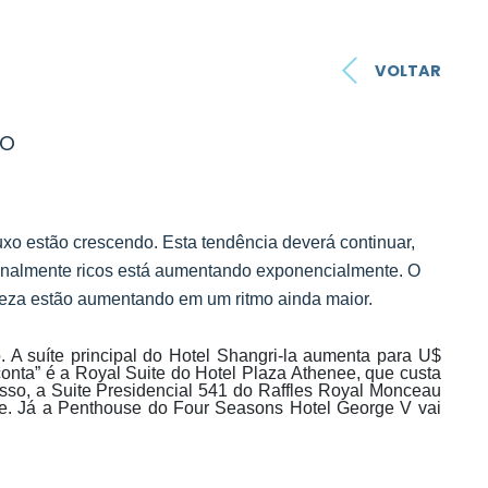
VOLTAR
mo
uxo estão crescendo. Esta tendência deverá continuar,
onalmente ricos está aumentando exponencialmente. O
queza estão aumentando em um ritmo ainda maior.
. A suíte principal do Hotel Shangri-la aumenta para U$
onta” é a Royal Suite do Hotel Plaza Athenee, que custa
sso, a Suite Presidencial 541 do Raffles Royal Monceau
ite. Já a Penthouse do Four Seasons Hotel George V vai