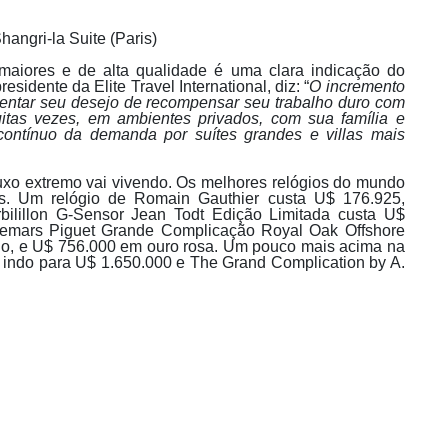
hangri-la Suite (Paris)
maiores e de alta qualidade é uma clara indicação do
sidente da Elite Travel International, diz: “
O incremento
mentar seu desejo de recompensar seu trabalho duro com
uitas vezes, em ambientes privados, com sua família e
ntínuo da demanda por suítes grandes e villas mais
uxo extremo vai vivendo. Os melhores relógios do mundo
s. Um relógio de Romain Gauthier custa U$ 176.925,
bilillon G-Sensor Jean Todt Edição Limitada custa U$
emars Piguet Grande Complicação Royal Oak Offshore
nio, e U$ 756.000 em ouro rosa. Um pouco mais acima na
 indo para U$ 1.650.000 e The Grand Complication by A.