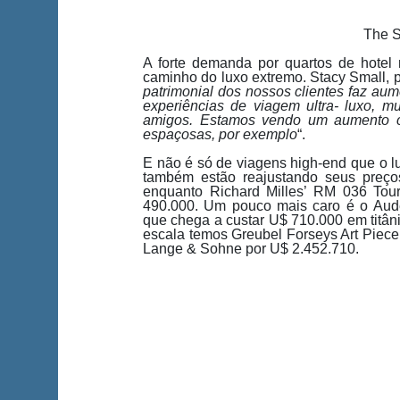
The S
A forte demanda por quartos de hotel 
caminho do luxo extremo. Stacy Small, pre
patrimonial dos nossos clientes faz au
experiências de viagem ultra- luxo, m
amigos. Estamos vendo um aumento co
espaçosas, por exemplo
“.
E não é só de viagens high-end que o l
também estão reajustando seus preço
enquanto Richard Milles’ RM 036 Tour
490.000. Um pouco mais caro é o Aud
que chega a custar U$ 710.000 em titâ
escala temos Greubel Forseys Art Piece
Lange & Sohne por U$ 2.452.710.