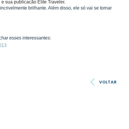
e sua publicacão Elite Traveler.
ncrivelmente brilhante. Além disso, ele só vai se tornar
char esses interessantes:
013
VOLTAR