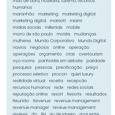
mão de obra; hotelaria; turismo; recursos
humanos
maranhão
marketing
marketing digital
marketing digital
marriott
miami
mídias sociais
millenials
mobile
morro de são paulo
motéis
mudanças
mulheres
Mundo Corporativo
Mundo Digital
navios
negócios
online
operação
operações
orçamento
otas
overtourism
oyo rooms
panhotéis em debate
paridade
pesquisa
pessoas
precificação
preço
processo seletivo
procon
quiet luxury
realidade virtual
receita
recepcão
recursos humanos
rede
redes sociais
reputação online
resort
Resorts
resultados
Reunião
Revenue
revenue management
revenue manager
reveue management
reviews
rfp
RH
rio de janeiro
rioquente