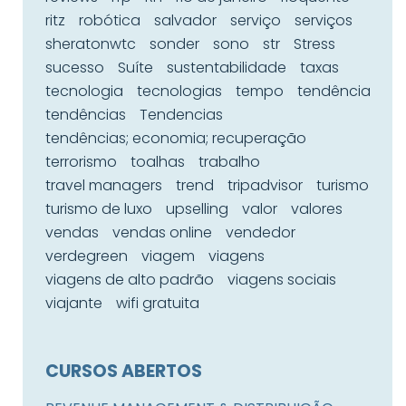
ritz
robótica
salvador
serviço
serviços
sheratonwtc
sonder
sono
str
Stress
sucesso
Suíte
sustentabilidade
taxas
tecnologia
tecnologias
tempo
tendência
tendências
Tendencias
tendências; economia; recuperação
terrorismo
toalhas
trabalho
travel managers
trend
tripadvisor
turismo
turismo de luxo
upselling
valor
valores
vendas
vendas online
vendedor
verdegreen
viagem
viagens
viagens de alto padrão
viagens sociais
viajante
wifi gratuita
CURSOS ABERTOS