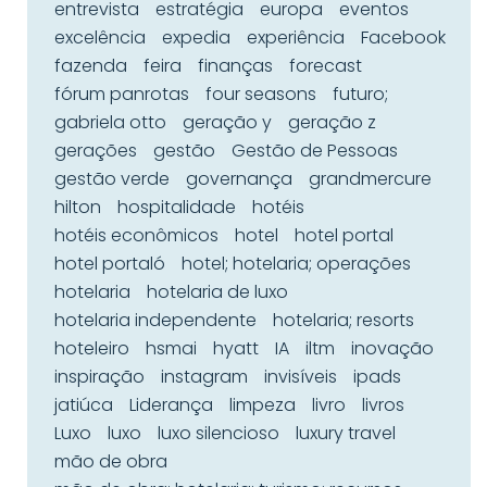
entrevista
estratégia
europa
eventos
excelência
expedia
experiência
Facebook
fazenda
feira
finanças
forecast
fórum panrotas
four seasons
futuro;
gabriela otto
geração y
geração z
gerações
gestão
Gestão de Pessoas
gestão verde
governança
grandmercure
hilton
hospitalidade
hotéis
hotéis econômicos
hotel
hotel portal
hotel portaló
hotel; hotelaria; operações
hotelaria
hotelaria de luxo
hotelaria independente
hotelaria; resorts
hoteleiro
hsmai
hyatt
IA
iltm
inovação
inspiração
instagram
invisíveis
ipads
jatiúca
Liderança
limpeza
livro
livros
Luxo
luxo
luxo silencioso
luxury travel
mão de obra