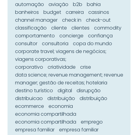
automação
aviação
b2b
bahia
banheiros
budget
carreira
cassinos
channel manager
check in
check-out
classificação
cliente
clientes
commodity
comportamento
concierge
confiança
consultor
consultoria
copa do mundo
corporate travel; viagens de negócios;
viagens corporativas;
corporativo
criatividade
crise
data science; revenue management; revenue
manager; gestão de receitas; hotelaria
destino turístico
digital
disrupção
distribuicao
distribuição
distribuição
ecommerce
economia
economia compartilhada
economia compartilhada
emprego
empresa familiar
empresa familiar