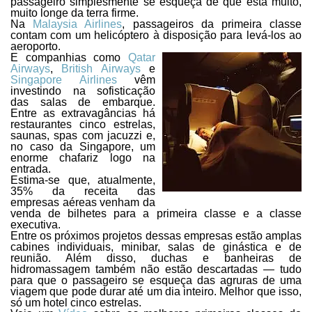
passageiro simplesmente se esqueça de que está muito,
muito longe da terra firme.
Na
Malaysia Airlines
, passageiros da primeira classe
contam com um helicóptero à disposição para levá-los ao
aeroporto.
E companhias como
Qatar
Airways
,
British Airways
e
Singapore Airlines
vêm
investindo na sofisticação
das salas de embarque.
Entre as extravagâncias há
restaurantes cinco estrelas,
saunas, spas com jacuzzi e,
no caso da Singapore, um
enorme chafariz logo na
entrada.
Estima-se que, atualmente,
35% da receita das
empresas aéreas venham da
venda de bilhetes para a primeira classe e a classe
executiva.
Entre os próximos projetos dessas empresas estão amplas
cabines individuais, minibar, salas de ginástica e de
reunião. Além disso, duchas e banheiras de
hidromassagem também não estão descartadas — tudo
para que o passageiro se esqueça das agruras de uma
viagem que pode durar até um dia inteiro. Melhor que isso,
só um hotel cinco estrelas.