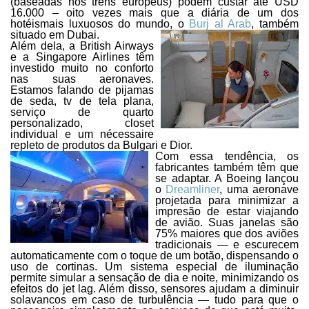
(baseadas nos trens europeus) podem custar até USD
16.000 – oito vezes mais que a diária de um dos
hotéismais luxuosos do mundo, o
Burj al Arab
, também
situado em Dubai.
Além dela, a British Airways
e a Singapore Airlines têm
investido muito no conforto
nas suas aeronaves.
Estamos falando de pijamas
de seda, tv de tela plana,
serviço de quarto
personalizado, closet
individual e um nécessaire
repleto de produtos da Bulgari e Dior.
Com essa tendência, os
fabricantes também têm que
se adaptar. A Boeing lançou
o
Dreamliner
, uma aeronave
projetada para minimizar a
impresão de estar viajando
de avião. Suas janelas são
75% maiores que dos aviões
tradicionais — e escurecem
automaticamente com o toque de um botão, dispensando o
uso de cortinas. Um sistema especial de iluminação
permite simular a sensação de dia e noite, minimizando os
efeitos do jet lag. Além disso, sensores ajudam a diminuir
solavancos em caso de turbulência — tudo para que o