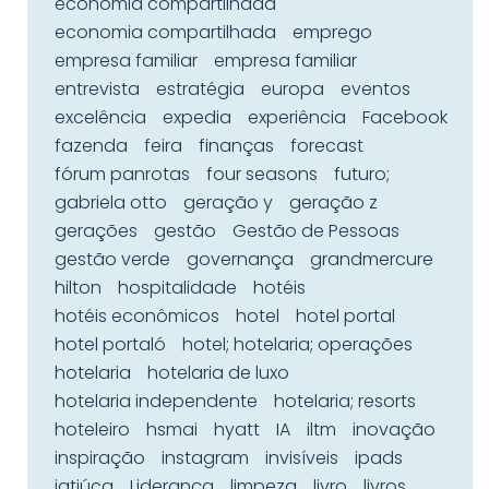
economia compartilhada
economia compartilhada
emprego
empresa familiar
empresa familiar
entrevista
estratégia
europa
eventos
excelência
expedia
experiência
Facebook
fazenda
feira
finanças
forecast
fórum panrotas
four seasons
futuro;
gabriela otto
geração y
geração z
gerações
gestão
Gestão de Pessoas
gestão verde
governança
grandmercure
hilton
hospitalidade
hotéis
hotéis econômicos
hotel
hotel portal
hotel portaló
hotel; hotelaria; operações
hotelaria
hotelaria de luxo
hotelaria independente
hotelaria; resorts
hoteleiro
hsmai
hyatt
IA
iltm
inovação
inspiração
instagram
invisíveis
ipads
jatiúca
Liderança
limpeza
livro
livros