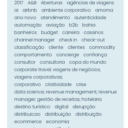
2017
A&B
Aberturas
agências de viagens
ai
airbnb
ambiente corporativo
amoma
ano novo
atendimento
autenticidade
automação
aviação
b2b
bahia
banheiros
budget
carreira
cassinos
channel manager
check in
check-out
classificação
cliente
clientes
commodity
comportamento
concierge
confiança
consultor
consultoria
copa do mundo
corporate travel; viagens de negócios;
viagens corporativas;
corporativo
criatividade
crise
data science; revenue management; revenue
manager; gestão de receitas; hotelaria
destino turístico
digital
disrupção
distribuicao
distribuição
distribuição
ecommerce
economia