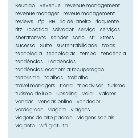
Reunião
Revenue
revenue management
revenue manager
reveue management
reviews
rfp
RH
rio de janeiro
rioquente
ritz
robótica
salvador
serviço
serviços
sheratonwtc
sonder
sono
str
Stress
sucesso
Suíte
sustentabilidade
taxas
tecnologia
tecnologias
tempo
tendência
tendências
Tendencias
tendências; economia; recuperação
terrorismo
toalhas
trabalho
travel managers
trend
tripadvisor
turismo
turismo de luxo
upselling
valor
valores
vendas
vendas online
vendedor
verdegreen
viagem
viagens
viagens de alto padrão
viagens sociais
viajante
wifi gratuita