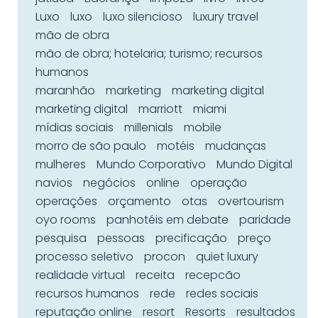
Luxo
luxo
luxo silencioso
luxury travel
mão de obra
mão de obra; hotelaria; turismo; recursos
humanos
maranhão
marketing
marketing digital
marketing digital
marriott
miami
mídias sociais
millenials
mobile
morro de são paulo
motéis
mudanças
mulheres
Mundo Corporativo
Mundo Digital
navios
negócios
online
operação
operações
orçamento
otas
overtourism
oyo rooms
panhotéis em debate
paridade
pesquisa
pessoas
precificação
preço
processo seletivo
procon
quiet luxury
realidade virtual
receita
recepcão
recursos humanos
rede
redes sociais
reputação online
resort
Resorts
resultados