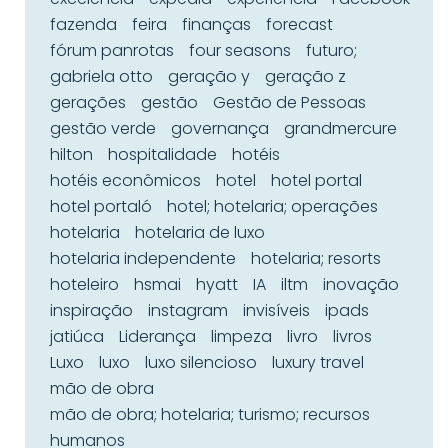
fazenda
feira
finanças
forecast
fórum panrotas
four seasons
futuro;
gabriela otto
geração y
geração z
gerações
gestão
Gestão de Pessoas
gestão verde
governança
grandmercure
hilton
hospitalidade
hotéis
hotéis econômicos
hotel
hotel portal
hotel portaló
hotel; hotelaria; operações
hotelaria
hotelaria de luxo
hotelaria independente
hotelaria; resorts
hoteleiro
hsmai
hyatt
IA
iltm
inovação
inspiração
instagram
invisíveis
ipads
jatiúca
Liderança
limpeza
livro
livros
Luxo
luxo
luxo silencioso
luxury travel
mão de obra
mão de obra; hotelaria; turismo; recursos
humanos