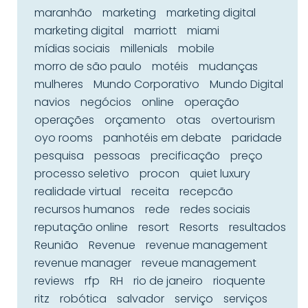
maranhão
marketing
marketing digital
marketing digital
marriott
miami
mídias sociais
millenials
mobile
morro de são paulo
motéis
mudanças
mulheres
Mundo Corporativo
Mundo Digital
navios
negócios
online
operação
operações
orçamento
otas
overtourism
oyo rooms
panhotéis em debate
paridade
pesquisa
pessoas
precificação
preço
processo seletivo
procon
quiet luxury
realidade virtual
receita
recepcão
recursos humanos
rede
redes sociais
reputação online
resort
Resorts
resultados
Reunião
Revenue
revenue management
revenue manager
reveue management
reviews
rfp
RH
rio de janeiro
rioquente
ritz
robótica
salvador
serviço
serviços