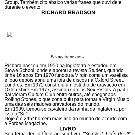
Group. Também cito abaixo várias frases que ouvi dele
durante o evento.
RICHARD BRADSON
Foto que tirei no evento.
Richard nasceu
em 1950 na Inglaterra e estudou em
Stowe School, onde
elaborou a revista Student, quando
tinha 16 anos.
Em 1970 fundou a Virgin como um varejista
e logo depois abriu uma loja de discos na Oxford Street,
Londres.
Em 1972 construiu um estúdio de gravação em
Oxfordshire.
Em 1977, assinou com os Sex Pistols. A partir
daí vieram Culture Club entre outros, até chegar aos
Rolling Stones, o que contribuiu para tornar a Virgin Music
uma das seis maiores gravadoras do mundo.
Em 1999, tornou-se cavaleiro da rainha da Inglaterra, por
isso o “Sir”.
Hoje é o 245º homem mais rico do mundo de acordo com
a Forbes Magazine.
LIVRO
Seu lema deu o título ao seu livro: “
Screw it, Let´s do it!
”