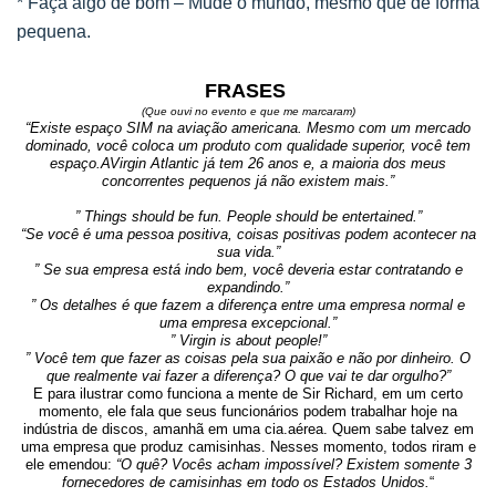
* Faça algo de bom – Mude o mundo, mesmo que de forma
pequena.
FRASES
(Que ouvi no evento e que me marcaram)
“Existe espaço SIM na aviação americana. Mesmo com um mercado
dominado, você coloca um produto com qualidade superior, você tem
espaço.AVirgin Atlantic já tem 26 anos e, a maioria dos meus
concorrentes pequenos já não existem mais.”
” Things should be fun. People should be entertained.”
“Se você é uma pessoa positiva, coisas positivas podem acontecer na
sua vida.”
” Se sua empresa está indo bem, você deveria estar contratando e
expandindo.”
” Os detalhes é que fazem a diferença entre uma empresa normal e
uma empresa excepcional.”
” Virgin is about people!”
” Você tem que fazer as coisas pela sua paixão e não por dinheiro. O
que realmente vai fazer a diferença? O que vai te dar orgulho?”
E para ilustrar como funciona a mente de Sir Richard, em um certo
momento, ele fala que seus funcionários podem trabalhar hoje na
indústria de discos, amanhã em uma cia.aérea. Quem sabe talvez em
uma empresa que produz camisinhas. Nesses momento, todos riram e
ele emendou:
“O quê? Vocês acham impossível? Existem somente 3
fornecedores de camisinhas em todo os Estados Unidos.
“