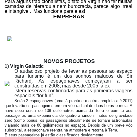
Para alguns tradicionalistas,
o fato da Virgin não ter muitas
camadas de hierarquia nem burocracia, parece algo irreal
e intangível.
Mas funciona para eles!
EMPRESAS
NOVOS PROJETOS
1) Virgin Galactic
O audacioso projeto de levar as pessoas ao espaço
para turismo é um dos sonhos malucos de Sir
Richard. As espaçonaves começaram a ser
construídas em 2008, mas desde 2005 já ex
istem reservas confirmadas para as primeiras viagens
espaciais “for fun”.
Serão 2 espaçonaves (uma já pronta e a outra completa até 2011)
que levarão os passageiros em um vôo radical de duas horas e meia. A
nave sobe cerca de 109 quilômetros acima da Terra e permite aos
passageiros uma experiência de quatro a cinco minutos de gravidade
zero (como bônus, os passageiros oficialmente se tornam astronautas
viajando mais de 80 quilômetros no espaço). Depois de um breve vôo
suborbital, a espaçonave reentra na atmosfera e retorna à Terra.
E seus passageiros já estão classificados devidamente: