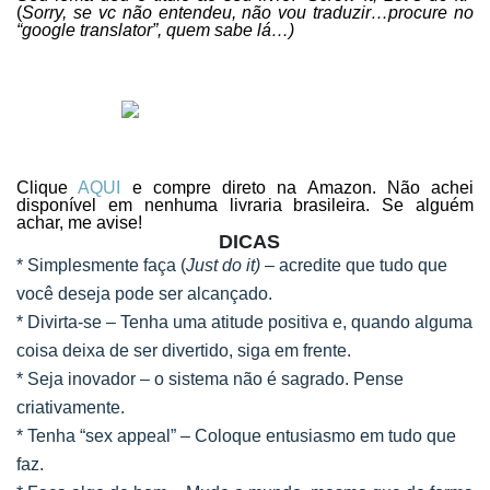
(
Sorry, se vc não entendeu, não vou traduzir…procure no
“google translator”, quem sabe lá…)
Clique
AQUI
e compre direto na Amazon. Não achei
disponível em nenhuma livraria brasileira. Se alguém
achar, me avise!
DICAS
* Simplesmente faça (
Just do it)
– acredite que tudo que
você deseja pode ser alcançado.
* Divirta-se – Tenha uma atitude positiva e, quando alguma
coisa deixa de ser divertido, siga em frente.
* Seja inovador – o sistema não é sagrado. Pense
criativamente.
* Tenha “sex appeal” – Coloque entusiasmo em tudo que
faz.