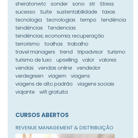
sheratonwtc
sonder
sono
str
Stress
sucesso
Suíte
sustentabilidade
taxas
tecnologia
tecnologias
tempo
tendência
tendências
Tendencias
tendências; economia; recuperação
terrorismo
toalhas
trabalho
travel managers
trend
tripadvisor
turismo
turismo de luxo
upselling
valor
valores
vendas
vendas online
vendedor
verdegreen
viagem
viagens
viagens de alto padrão
viagens sociais
viajante
wifi gratuita
CURSOS ABERTOS
REVENUE MANAGEMENT & DISTRIBUIÇÃO