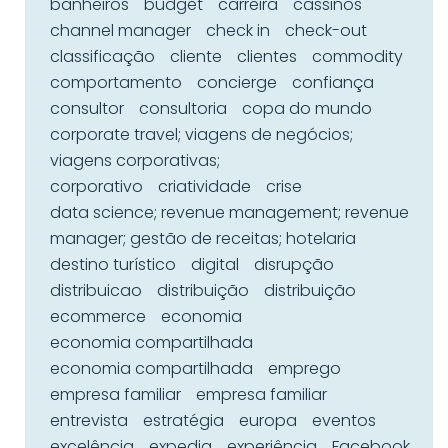
banheiros
budget
carreira
cassinos
channel manager
check in
check-out
classificação
cliente
clientes
commodity
comportamento
concierge
confiança
consultor
consultoria
copa do mundo
corporate travel; viagens de negócios;
viagens corporativas;
corporativo
criatividade
crise
data science; revenue management; revenue
manager; gestão de receitas; hotelaria
destino turístico
digital
disrupção
distribuicao
distribuição
distribuição
ecommerce
economia
economia compartilhada
economia compartilhada
emprego
empresa familiar
empresa familiar
entrevista
estratégia
europa
eventos
excelência
expedia
experiência
Facebook