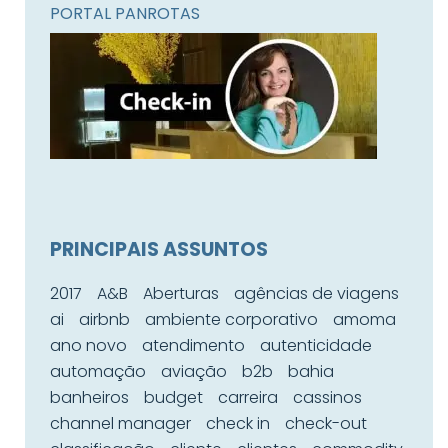
PORTAL PANROTAS
PRINCIPAIS ASSUNTOS
2017
A&B
Aberturas
agências de viagens
ai
airbnb
ambiente corporativo
amoma
ano novo
atendimento
autenticidade
automação
aviação
b2b
bahia
banheiros
budget
carreira
cassinos
channel manager
check in
check-out