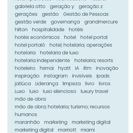
gabriela otto
geração y
geração z
gerações
gestão
Gestão de Pessoas
gestão verde
governança
grandmercure
hilton
hospitalidade
hotéis
hotéis econômicos
hotel
hotel portal
hotel portaló
hotel; hotelaria; operações
hotelaria
hotelaria de luxo
hotelaria independente
hotelaria; resorts
hoteleiro
hsmai
hyatt
IA
iltm
inovação
inspiração
instagram
invisíveis
ipads
jatiúca
Liderança
limpeza
livro
livros
Luxo
luxo
luxo silencioso
luxury travel
mão de obra
mão de obra; hotelaria; turismo; recursos
humanos
maranhão
marketing
marketing digital
marketing digital
marriott
miami