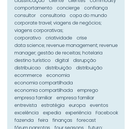
classificação
cliente
clientes
commodity
comportamento
concierge
confiança
consultor
consultoria
copa do mundo
corporate travel; viagens de negócios;
viagens corporativas;
corporativo
criatividade
crise
data science; revenue management; revenue
manager; gestão de receitas; hotelaria
destino turístico
digital
disrupção
distribuicao
distribuição
distribuição
ecommerce
economia
economia compartilhada
economia compartilhada
emprego
empresa familiar
empresa familiar
entrevista
estratégia
europa
eventos
excelência
expedia
experiência
Facebook
fazenda
feira
finanças
forecast
fórum panrotas
four seasons
futuro;