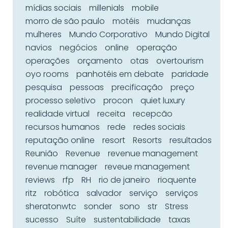
mídias sociais
millenials
mobile
morro de são paulo
motéis
mudanças
mulheres
Mundo Corporativo
Mundo Digital
navios
negócios
online
operação
operações
orçamento
otas
overtourism
oyo rooms
panhotéis em debate
paridade
pesquisa
pessoas
precificação
preço
processo seletivo
procon
quiet luxury
realidade virtual
receita
recepcão
recursos humanos
rede
redes sociais
reputação online
resort
Resorts
resultados
Reunião
Revenue
revenue management
revenue manager
reveue management
reviews
rfp
RH
rio de janeiro
rioquente
ritz
robótica
salvador
serviço
serviços
sheratonwtc
sonder
sono
str
Stress
sucesso
Suíte
sustentabilidade
taxas