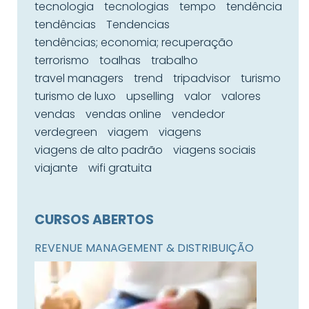
tecnologia
tecnologias
tempo
tendência
tendências
Tendencias
tendências; economia; recuperação
terrorismo
toalhas
trabalho
travel managers
trend
tripadvisor
turismo
turismo de luxo
upselling
valor
valores
vendas
vendas online
vendedor
verdegreen
viagem
viagens
viagens de alto padrão
viagens sociais
viajante
wifi gratuita
CURSOS ABERTOS
REVENUE MANAGEMENT & DISTRIBUIÇÃO