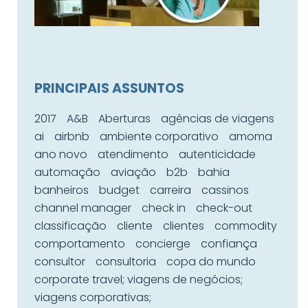
PRINCIPAIS ASSUNTOS
2017
A&B
Aberturas
agências de viagens
ai
airbnb
ambiente corporativo
amoma
ano novo
atendimento
autenticidade
automação
aviação
b2b
bahia
banheiros
budget
carreira
cassinos
channel manager
check in
check-out
classificação
cliente
clientes
commodity
comportamento
concierge
confiança
consultor
consultoria
copa do mundo
corporate travel; viagens de negócios;
viagens corporativas;