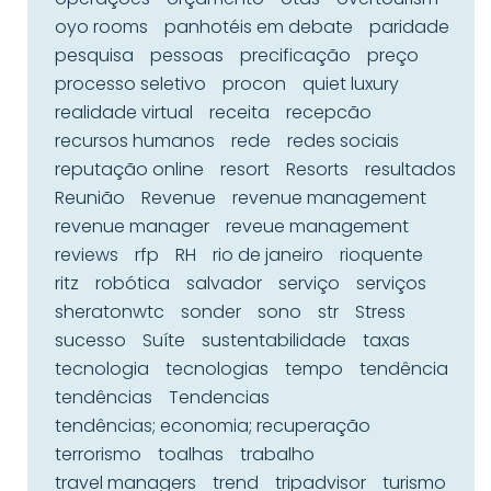
oyo rooms
panhotéis em debate
paridade
pesquisa
pessoas
precificação
preço
processo seletivo
procon
quiet luxury
realidade virtual
receita
recepcão
recursos humanos
rede
redes sociais
reputação online
resort
Resorts
resultados
Reunião
Revenue
revenue management
revenue manager
reveue management
reviews
rfp
RH
rio de janeiro
rioquente
ritz
robótica
salvador
serviço
serviços
sheratonwtc
sonder
sono
str
Stress
sucesso
Suíte
sustentabilidade
taxas
tecnologia
tecnologias
tempo
tendência
tendências
Tendencias
tendências; economia; recuperação
terrorismo
toalhas
trabalho
travel managers
trend
tripadvisor
turismo