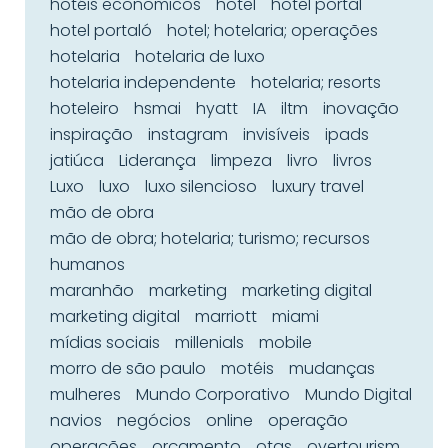
hotéis econômicos
hotel
hotel portal
hotel portaló
hotel; hotelaria; operações
hotelaria
hotelaria de luxo
hotelaria independente
hotelaria; resorts
hoteleiro
hsmai
hyatt
IA
iltm
inovação
inspiração
instagram
invisíveis
ipads
jatiúca
Liderança
limpeza
livro
livros
Luxo
luxo
luxo silencioso
luxury travel
mão de obra
mão de obra; hotelaria; turismo; recursos
humanos
maranhão
marketing
marketing digital
marketing digital
marriott
miami
mídias sociais
millenials
mobile
morro de são paulo
motéis
mudanças
mulheres
Mundo Corporativo
Mundo Digital
navios
negócios
online
operação
operações
orçamento
otas
overtourism