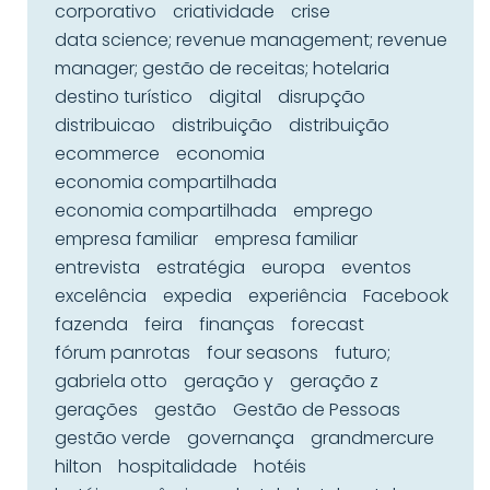
corporativo
criatividade
crise
data science; revenue management; revenue
manager; gestão de receitas; hotelaria
destino turístico
digital
disrupção
distribuicao
distribuição
distribuição
ecommerce
economia
economia compartilhada
economia compartilhada
emprego
empresa familiar
empresa familiar
entrevista
estratégia
europa
eventos
excelência
expedia
experiência
Facebook
fazenda
feira
finanças
forecast
fórum panrotas
four seasons
futuro;
gabriela otto
geração y
geração z
gerações
gestão
Gestão de Pessoas
gestão verde
governança
grandmercure
hilton
hospitalidade
hotéis