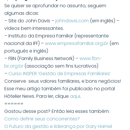
Se quiser se aprofundar no assunto, seguem
algumas dicas:
– Site do John Davis –
johndavis.com
(em inglês) –
vídeos bem interessantes.
– Instituto da Empresa Familiar (representante
nacional da IFF) –
www.empresafamiliar.org.br
(em
português e inglês)
– FBN (Family Business Network) –
www.fbn-
br.org.br
(associação sem fins lucrativos)
–
Curso INSPER ‘Gestão de Empresas Familiares’
Conserve seus valores familiares, e bons negócios!
Esse meu artigo também foi publicado no portal
Hôtelier News. Para ler, clique
aqui
.
======
Gostou desse post? Então leia esses também:
Como definir seus concorrentes?
O Futuro da gestão e liderança por Gary Hamel