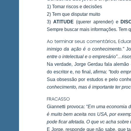
1) Tomar riscos e decisões
2) Tem que disputar muito
3)
ATITUDE
(querer aprender) e
DIS
Sempre buscar mais informações. Tem qu
Ao terminar seus comentários, Edua
inimigo da ação é o conhecimento.”
Jo
entre o intelectual e o empresário”
…risos
Na verdade, Jorge Gerdau fala alemão e 
do escritor e, no final, afirma:
“todo empr
Sua obsessão por estudos e pelo conhec
conhecimento, mas é importante ter proc
FRACASSO
Giannetti provoca: “
Em uma economia de 
é muito bem aceita nos USA, por exempl
pode ficar afetada. O que vc acha sobre 
E Jorge, responde que não sabe, que ta