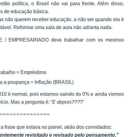
stão política, o Brasil não vai para frente. Além disso,
mos de educação básica.
oas não querem receber educação, a não ser quando ela é
entável. Reformar uma sala de aula não adianta nada.
 / EMPRESARIADO deve trabalhar com os mesmos
trabalho = Empréstimo
a a poupança = Inflação (BRASIL)
010 é n
ormal, pois estamos saindo do 0% e ainda viemos
ício. Mas a pergunta é: “
E depois???
?”
===============
 frase que estava no painel, atrás dos convidados:
ntemente revisitado e revisado pelo pensamento.”