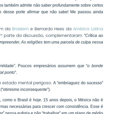
ntos também admite não saber profundamente sobre certos
o desse porte afirmar que não sabe! Me passou ainda
dim da
Braskem
e Bernardo Hees da
América Latina
ª parte da discussão, complementaram:
“Crítica ao
mpreender. As religiões tem uma parcela de culpa nessa
mildade”. Pouc
os empresários assumem que “
o bonde
tal ponto
“.
m estado mental perigoso.
A “embriaguez do sucesso”
(“otimismo inconsequente”).
, como o Brasil é hoje. 15 anos depois, o México não é
ormas necessárias para crescer com consistência.
Esse é
er” nessa euforia
e não “trabalhar” em um plano de médio