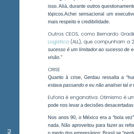
isso. Aliá, durante outros questioname
tópicos.
Achei sensacional um executiv
mais respeito e credibilidade.
Outros CEOS, como Bernardo Gra
Logística
(ALL), que compunham a 2
sucesso é um limitador ao sucesso de e
visão.”
CRISE
Quanto à crise, Gerdau ressalta a “hu
estava passando e eu não analisei tal e 
Euforia é enganativa. Otimismo é u
pode nos levar a decisões desacertadas 
Nos anos 90, o México era a “bola vez”
nada. Não aproveitou para fazer as ref
o medo dos empresários: Brasil se “perd