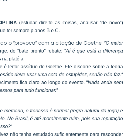
CIPLINA
(estudar direito as coisas, analisar “de novo”)
e ter sempre planos B e C.
rdo o “provoca” com a citação de Goethe: “
O maior
rge, de “bate pronto” rebate: “
Aí é que está a diferença
 na platéia!
é leitor assíduo de Goethe. Ele discorre sobre a teoria
esário deve usar uma cota de estupidez, senão não faz.
“
imento fica claro ao longo do evento. “
Nada
anda sem
essos para tudo funcionar.”
mercado, o fracasso é normal (regra natural do jogo) e
o. No Brasil, é até moralmente ruim, pois sua reputação
isso?
“
lvez não tenha estudado suficientemente para responder