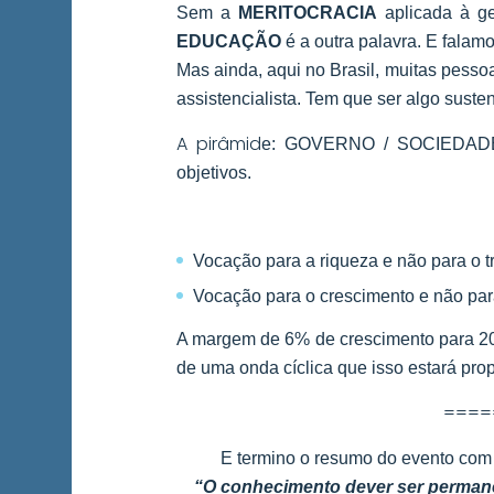
Sem a
MERITOCRACIA
aplicada à ge
EDUCAÇÃO
é a outra palavra. E fala
Mas ainda, aqui no Brasil, muitas pess
assistencia
lista. Tem que ser algo sust
A pirâmid
e: GOVERNO / SOCIEDADE
objetivos.
Vocação para a riqueza e não para o 
Vocação para o crescimento e não par
A margem de 6% de crescimento para 2
de uma onda cíclica que isso estará prop
====
E termino o resumo do evento com a
“O conhecimento dever ser permane