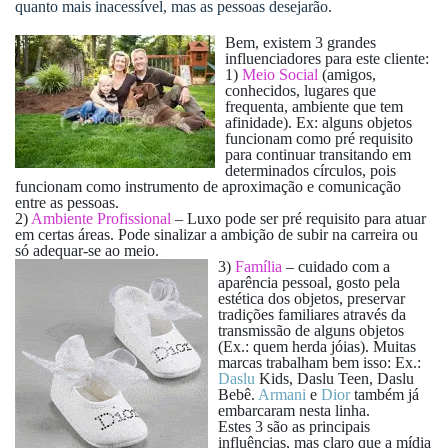
quanto mais inacessível, mas as pessoas desejarão.
Bem, existem 3 grandes
influenciadores para este cliente:
1)
Meio Social
(amigos,
conhecidos, lugares que
frequenta, ambiente que tem
afinidade). Ex: alguns objetos
funcionam como pré requisito
para continuar transitando em
determinados círculos, pois
funcionam como instrumento de aproximação e comunicação
entre as pessoas.
2)
Ambiente Profissional
– Luxo pode ser pré requisito para atuar
em certas áreas. Pode sinalizar a ambição de subir na carreira ou
só adequar-se ao meio.
3)
Família
– cuidado com a
aparência pessoal, gosto pela
estética dos objetos, preservar
tradições familiares através da
transmissão de alguns objetos
(Ex.: quem herda jóias). Muitas
marcas trabalham bem isso: Ex.:
Daslu
Kids, Daslu Teen, Daslu
Bebê.
Armani
e
Dior
também já
embarcaram nesta linha.
Estes 3 são as principais
influências, mas claro que a mídia