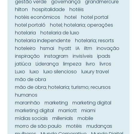
gestão verde
governança
grandmercure
hilton
hospitalidade
hotéis
hotéis econômicos
hotel
hotel portal
hotel portaló
hotel; hotelaria; operações
hotelaria
hotelaria de luxo
hotelaria independente
hotelaria; resorts
hoteleiro
hsmai
hyatt
IA
iltm
inovação
inspiração
instagram
invisíveis
ipads
jatiúca
Liderança
limpeza
livro
livros
Luxo
luxo
luxo silencioso
luxury travel
mão de obra
mão de obra; hotelaria; turismo; recursos
humanos
maranhão
marketing
marketing digital
marketing digital
marriott
miami
mídias sociais
millenials
mobile
morro de são paulo
motéis
mudanças
mulheres
Mundo Corporativo
Mundo Digital