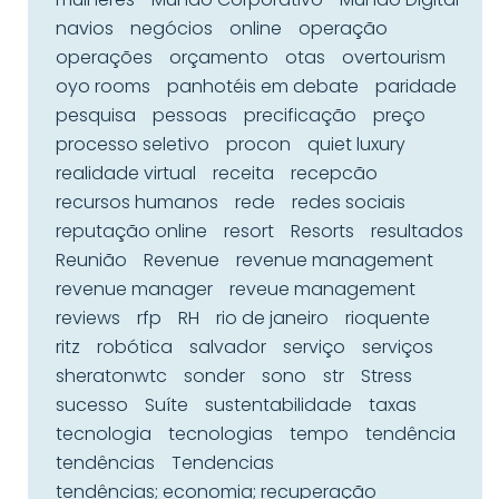
navios
negócios
online
operação
operações
orçamento
otas
overtourism
oyo rooms
panhotéis em debate
paridade
pesquisa
pessoas
precificação
preço
processo seletivo
procon
quiet luxury
realidade virtual
receita
recepcão
recursos humanos
rede
redes sociais
reputação online
resort
Resorts
resultados
Reunião
Revenue
revenue management
revenue manager
reveue management
reviews
rfp
RH
rio de janeiro
rioquente
ritz
robótica
salvador
serviço
serviços
sheratonwtc
sonder
sono
str
Stress
sucesso
Suíte
sustentabilidade
taxas
tecnologia
tecnologias
tempo
tendência
tendências
Tendencias
tendências; economia; recuperação