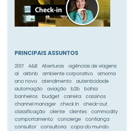
PRINCIPAIS ASSUNTOS
2017
A&B
Aberturas
agências de viagens
ai
airbnb
ambiente corporativo
amoma
ano novo
atendimento
autenticidade
automação
aviação
b2b
bahia
banheiros
budget
carreira
cassinos
channel manager
check in
check-out
classificação
cliente
clientes
commodity
comportamento
concierge
confiança
consultor
consultoria
copa do mundo