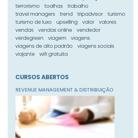
terrorismo
toalhas
trabalho
travel managers
trend
tripadvisor
turismo
turismo de luxo
upselling
valor
valores
vendas
vendas online
vendedor
verdegreen
viagem
viagens
viagens de alto padrão
viagens sociais
viajante
wifi gratuita
CURSOS ABERTOS
REVENUE MANAGEMENT & DISTRIBUIÇÃO