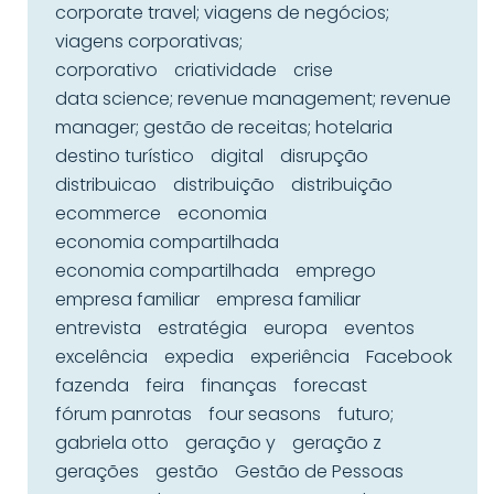
corporate travel; viagens de negócios;
viagens corporativas;
corporativo
criatividade
crise
data science; revenue management; revenue
manager; gestão de receitas; hotelaria
destino turístico
digital
disrupção
distribuicao
distribuição
distribuição
ecommerce
economia
economia compartilhada
economia compartilhada
emprego
empresa familiar
empresa familiar
entrevista
estratégia
europa
eventos
excelência
expedia
experiência
Facebook
fazenda
feira
finanças
forecast
fórum panrotas
four seasons
futuro;
gabriela otto
geração y
geração z
gerações
gestão
Gestão de Pessoas