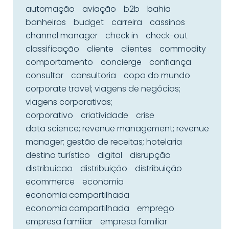
automação
aviação
b2b
bahia
banheiros
budget
carreira
cassinos
channel manager
check in
check-out
classificação
cliente
clientes
commodity
comportamento
concierge
confiança
consultor
consultoria
copa do mundo
corporate travel; viagens de negócios;
viagens corporativas;
corporativo
criatividade
crise
data science; revenue management; revenue
manager; gestão de receitas; hotelaria
destino turístico
digital
disrupção
distribuicao
distribuição
distribuição
ecommerce
economia
economia compartilhada
economia compartilhada
emprego
empresa familiar
empresa familiar