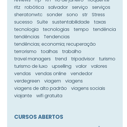
ritz
robótica
salvador
serviço
serviços
sheratonwtc
sonder
sono
str
Stress
sucesso
Suíte
sustentabilidade
taxas
tecnologia
tecnologias
tempo
tendência
tendências
Tendencias
tendências; economia; recuperação
terrorismo
toalhas
trabalho
travel managers
trend
tripadvisor
turismo
turismo de luxo
upselling
valor
valores
vendas
vendas online
vendedor
verdegreen
viagem
viagens
viagens de alto padrão
viagens sociais
viajante
wifi gratuita
CURSOS ABERTOS