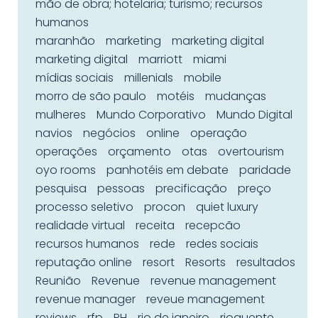
mão de obra; hotelaria; turismo; recursos
humanos
maranhão
marketing
marketing digital
marketing digital
marriott
miami
mídias sociais
millenials
mobile
morro de são paulo
motéis
mudanças
mulheres
Mundo Corporativo
Mundo Digital
navios
negócios
online
operação
operações
orçamento
otas
overtourism
oyo rooms
panhotéis em debate
paridade
pesquisa
pessoas
precificação
preço
processo seletivo
procon
quiet luxury
realidade virtual
receita
recepcão
recursos humanos
rede
redes sociais
reputação online
resort
Resorts
resultados
Reunião
Revenue
revenue management
revenue manager
reveue management
reviews
rfp
RH
rio de janeiro
rioquente