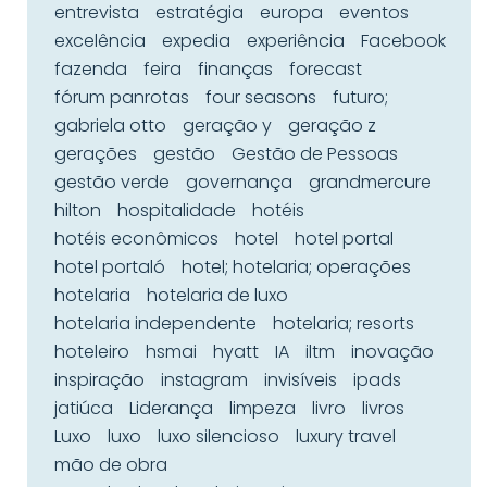
entrevista
estratégia
europa
eventos
excelência
expedia
experiência
Facebook
fazenda
feira
finanças
forecast
fórum panrotas
four seasons
futuro;
gabriela otto
geração y
geração z
gerações
gestão
Gestão de Pessoas
gestão verde
governança
grandmercure
hilton
hospitalidade
hotéis
hotéis econômicos
hotel
hotel portal
hotel portaló
hotel; hotelaria; operações
hotelaria
hotelaria de luxo
hotelaria independente
hotelaria; resorts
hoteleiro
hsmai
hyatt
IA
iltm
inovação
inspiração
instagram
invisíveis
ipads
jatiúca
Liderança
limpeza
livro
livros
Luxo
luxo
luxo silencioso
luxury travel
mão de obra