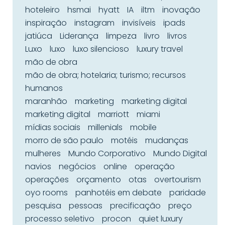
hoteleiro
hsmai
hyatt
IA
iltm
inovação
inspiração
instagram
invisíveis
ipads
jatiúca
Liderança
limpeza
livro
livros
Luxo
luxo
luxo silencioso
luxury travel
mão de obra
mão de obra; hotelaria; turismo; recursos
humanos
maranhão
marketing
marketing digital
marketing digital
marriott
miami
mídias sociais
millenials
mobile
morro de são paulo
motéis
mudanças
mulheres
Mundo Corporativo
Mundo Digital
navios
negócios
online
operação
operações
orçamento
otas
overtourism
oyo rooms
panhotéis em debate
paridade
pesquisa
pessoas
precificação
preço
processo seletivo
procon
quiet luxury