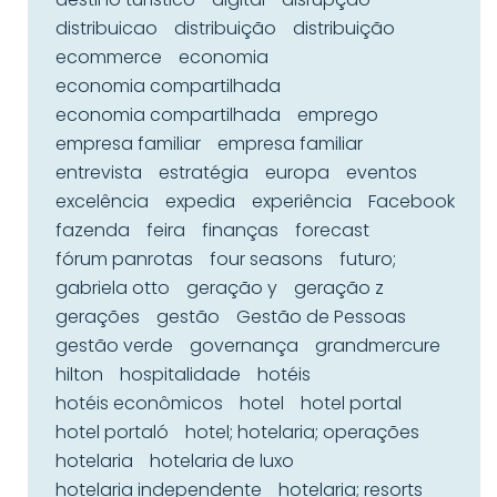
distribuicao
distribuição
distribuição
ecommerce
economia
economia compartilhada
economia compartilhada
emprego
empresa familiar
empresa familiar
entrevista
estratégia
europa
eventos
excelência
expedia
experiência
Facebook
fazenda
feira
finanças
forecast
fórum panrotas
four seasons
futuro;
gabriela otto
geração y
geração z
gerações
gestão
Gestão de Pessoas
gestão verde
governança
grandmercure
hilton
hospitalidade
hotéis
hotéis econômicos
hotel
hotel portal
hotel portaló
hotel; hotelaria; operações
hotelaria
hotelaria de luxo
hotelaria independente
hotelaria; resorts