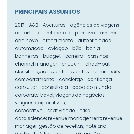
PRINCIPAIS ASSUNTOS
2017
A&B
Aberturas
agências de viagens
ai
airbnb
ambiente corporativo
amoma
ano novo
atendimento
autenticidade
automação
aviação
b2b
bahia
banheiros
budget
carreira
cassinos
channel manager
check in
check-out
classificação
cliente
clientes
commodity
comportamento
concierge
confiança
consultor
consultoria
copa do mundo
corporate travel; viagens de negócios;
viagens corporativas;
corporativo
criatividade
crise
data science; revenue management; revenue
manager; gestão de receitas; hotelaria
destino turístico
digital
disrupção