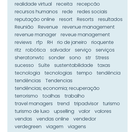
realidade virtual
receita
recepcão
recursos humanos
rede
redes sociais
reputação online
resort
Resorts
resultados
Reunião
Revenue
revenue management
revenue manager
reveue management
reviews
rfp
RH
rio de janeiro
rioquente
ritz
robótica
salvador
serviço
serviços
sheratonwtc
sonder
sono
str
Stress
sucesso
Suíte
sustentabilidade
taxas
tecnologia
tecnologias
tempo
tendência
tendências
Tendencias
tendências; economia; recuperação
terrorismo
toalhas
trabalho
travel managers
trend
tripadvisor
turismo
turismo de luxo
upselling
valor
valores
vendas
vendas online
vendedor
verdegreen
viagem
viagens