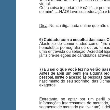
virtual.
Outra coisa importante é não ficar pedi
de mim”…..NÃO! Leve sua educação e b
Dica
: Nunca diga nada online que não d
6) Cuidado com a escolha das suas 
Afaste-se de comunidades como: “Eu o
homofobia, pornografia ou outros temas 
uma entrevista ou seleção. Acredite! I
já fiz pré-seleções de candidatos através
7) Eu sei o que você fez no verão pa
Antes de abrir um perfil em alguma rede
pessoal, limite o acesso às pessoas qu
nascimento do seu sobrinho, das últim
exageros.
Entretanto, se optar por um perfil pr
informações interessantes de mercado, 
segmento de mercado (se tiver um) e dei