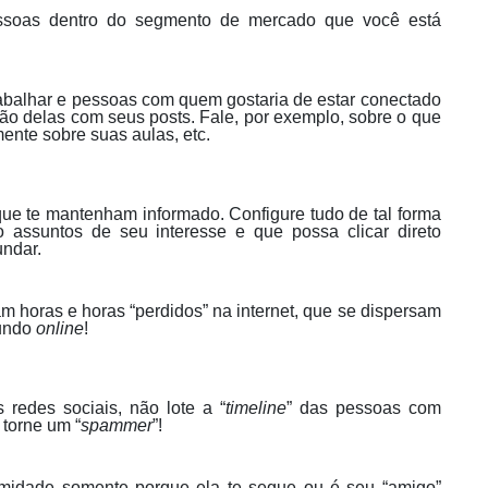
essoas dentro do segmento de mercado que você está
abalhar e pessoas com quem gostaria de estar conectado
ão delas com seus posts. Fale, por exemplo, sobre o que
ente sobre suas aulas, etc.
 que te mantenham informado. Configure tudo de tal forma
assuntos de seu interesse e que possa clicar direto
undar.
am horas e horas “perdidos” na internet, que se dispersam
mundo
online
!
 redes sociais, não lote a “
timeline
” das pessoas com
 torne um “
spammer
”!
midade somente porque ela te segue ou é seu “amigo”