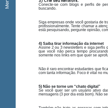
Menu
3) Crie seu Network.
Conecte-se com blogs e perfis de p
buscando.
Siga empresas onde você gostaria de tr
profissionalmente. Tente chamar a atenç
está pesquisando, pergunte opinião, com
4) Saiba tirar informação da internet
Assine 2 ou 3 newsletters e siga perfis
que você não perca tempo procurando 
somente nos links em que quer se aprof
Não é raro encontrar estudantes que fic
com tanta informação. Foco é vital no 
5) Não se torne um “chato digital”
Se você quer ser um usuário ativo das
mensagens (3 por dia está bom). Não se
Também não trate as pessoas com inti