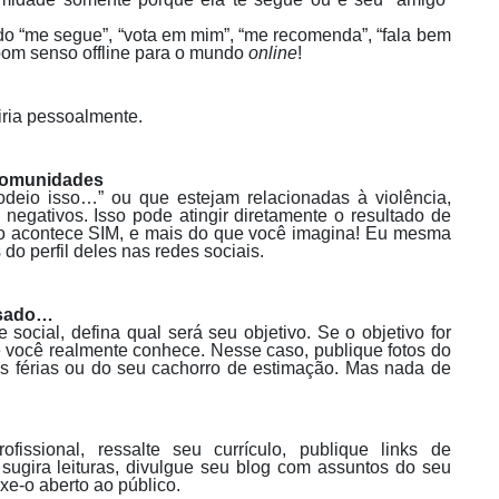
ndo “me segue”, “vota em mim”, “me recomenda”, “fala bem
om senso offline para o mundo
online
!
iria pessoalmente.
Comunidades
deio isso…” ou que estejam relacionadas à violência,
negativos. Isso pode atingir diretamente o resultado de
sso acontece SIM, e mais do que você imagina! Eu mesma
 do perfil deles nas redes sociais.
ssado…
 social, defina qual será seu objetivo. Se o objetivo for
e você realmente conhece. Nesse caso, publique fotos do
as férias ou do seu cachorro de estimação. Mas nada de
ofissional, ressalte seu currículo, publique links de
sugira leituras, divulgue seu blog com assuntos do seu
xe-o aberto ao público.