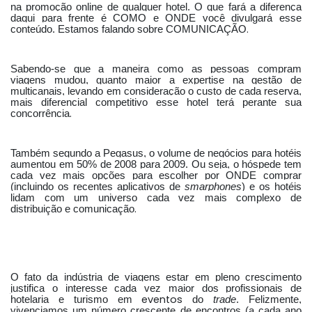
na promoção online de qualquer hotel. O que fará a diferença
daqui para frente é COMO e ONDE você divulgará esse
.
conteúdo. Estamos falando sobre COMUNICAÇÃO
Sabendo-se que a maneira como as pessoas compram
viagens mudou, quanto maior a expertise na gestão de
multicanais, levando em consideração o custo de cada reserva,
mais diferencial competitivo esse hotel terá perante sua
.
concorrência
Também segundo a Pegasus, o volume de negócios para hotéis
aumentou em 50% de 2008 para 2009. Ou seja, o hóspede tem
cada vez mais opções para escolher por ONDE comprar
(incluindo os recentes aplicativos de
smarphones
) e os hotéis
lidam com um universo cada vez mais complexo de
.
distribuição e comunicação
O fato da indústria de viagens estar em pleno crescimento
justifica o interesse cada vez maior dos profissionais de
eventos
hotelaria e turismo em
do
trade
. Felizmente,
vivenciamos um número crescente de encontros (a cada ano