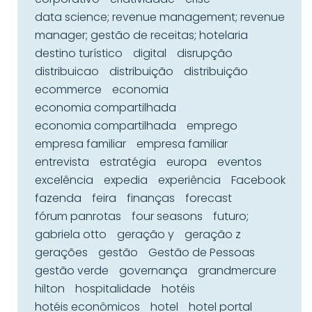
data science; revenue management; revenue
manager; gestão de receitas; hotelaria
destino turístico
digital
disrupção
distribuicao
distribuição
distribuição
ecommerce
economia
economia compartilhada
economia compartilhada
emprego
empresa familiar
empresa familiar
entrevista
estratégia
europa
eventos
excelência
expedia
experiência
Facebook
fazenda
feira
finanças
forecast
fórum panrotas
four seasons
futuro;
gabriela otto
geração y
geração z
gerações
gestão
Gestão de Pessoas
gestão verde
governança
grandmercure
hilton
hospitalidade
hotéis
hotéis econômicos
hotel
hotel portal