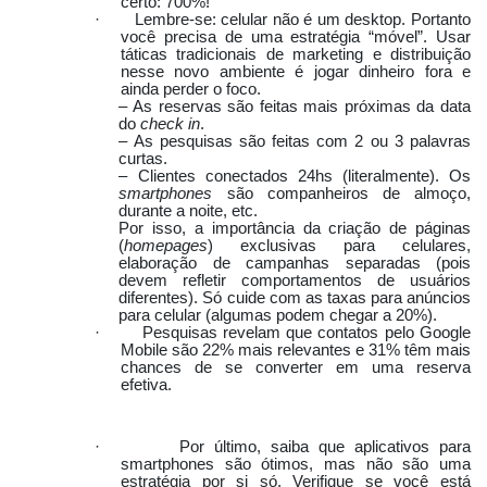
certo: 700%!
·
Lembre-se: celular não é um desktop. Portanto
você precisa de uma estratégia “móvel”. Usar
táticas tradicionais de marketing e distribuição
nesse novo ambiente é jogar dinheiro fora e
ainda perder o foco.
– As reservas são feitas mais próximas da data
do
check in
.
– As pesquisas são feitas com 2 ou 3 palavras
curtas.
– Clientes conectados 24hs (literalmente). Os
smartphones
são companheiros de almoço,
durante a noite, etc.
Por isso, a importância da criação de páginas
(
homepages
) exclusivas para celulares,
elaboração de campanhas separadas (pois
devem refletir comportamentos de usuários
diferentes). Só cuide com as taxas para anúncios
para celular (algumas podem chegar a 20%).
·
Pesquisas revelam que contatos pelo Google
Mobile são 22% mais relevantes e 31% têm mais
chances de se converter em uma reserva
efetiva
.
·
Por último, saiba que aplicativos para
smartphones são ótimos, mas não são uma
estratégia por si só. Verifique se você está