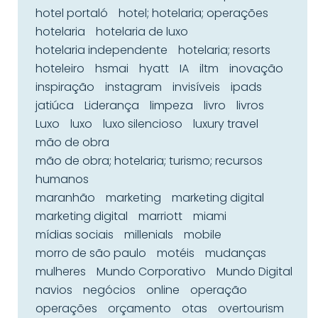
hotel portaló
hotel; hotelaria; operações
hotelaria
hotelaria de luxo
hotelaria independente
hotelaria; resorts
hoteleiro
hsmai
hyatt
IA
iltm
inovação
inspiração
instagram
invisíveis
ipads
jatiúca
Liderança
limpeza
livro
livros
Luxo
luxo
luxo silencioso
luxury travel
mão de obra
mão de obra; hotelaria; turismo; recursos
humanos
maranhão
marketing
marketing digital
marketing digital
marriott
miami
mídias sociais
millenials
mobile
morro de são paulo
motéis
mudanças
mulheres
Mundo Corporativo
Mundo Digital
navios
negócios
online
operação
operações
orçamento
otas
overtourism