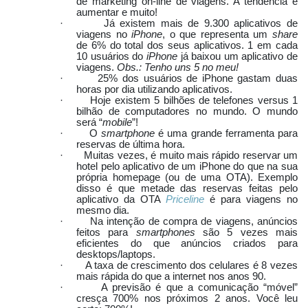
de marketing on-line de viagens. A tendência é
aumentar e muito!
·
Já existem mais de 9.300 aplicativos de
viagens no
iPhone
, o que representa um
share
de 6% do total dos seus aplicativos. 1 em cada
10 usuários do
iPhone
já baixou um aplicativo de
viagens.
Obs.: Tenho uns 5 no meu!
·
25% dos usuários de iPhone gastam duas
horas por dia utilizando aplicativos.
·
Hoje existem 5 bilhões de telefones versus 1
bilhão de computadores no mundo. O mundo
será “
mobile
”!
·
O
smartphone
é uma grande ferramenta para
reservas de última hora.
·
Muitas vezes, é muito mais rápido reservar um
hotel pelo aplicativo de um iPhone do que na sua
própria homepage (ou de uma OTA). Exemplo
disso é que metade das reservas feitas pelo
aplicativo da OTA
Priceline
é para viagens no
mesmo dia.
·
Na intenção de compra de viagens, anúncios
feitos para
smartphones
são 5 vezes mais
eficientes do que anúncios criados para
desktops/laptops.
·
A taxa de crescimento dos celulares é 8 vezes
mais rápida do que a internet nos anos 90.
·
A previsão é que a comunicação “móvel”
cresça 700% nos próximos 2 anos. Você leu