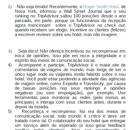
2)
Não seja tímido!
Recentemente, o
Roger Smith Hotel
, de
Nova York, informou o Wall Street Journal que o seu
ranking no TripAdvisor saltou 100 posições desde o ano
passado, em parte, porque os funcionários da recepção
agora mencionam sobre o TripAdvisor no
check out
,
quando recebem um elogio. Incentive os clientes (felizes)
a escrever
reviews
sobre seu hotel, mas não exagere
.
3)
Seja ético!
Não ofereça incentivos ou recompensas em
troca de opiniões. Isso põe em risco a integridade e o
espírito dos meios de comunicação social.
4)
Acompanhe e participe.
TripAdvisor é o maior site de
comentários de viagens do mundo, mas longe de ser o
único lugar onde os viajantes estão falando sobre o seu
hotel. Você pode estar perdendo a atividade das agências
de viagem online, como Expedia e Travelocity, por causa
de baixas posições nos seus rankings e opiniões
negativas (ou sem empolgação), por exemplo. Use
ferramentas para monitorar as redes (pelo menos as
principais) e interaja com seus clientes antes, durante e
depois da estadia.
5)
Reconheça e recompense. Na era dos meios de
comunicação social, todo mundo é crítico e deve ser
tratado como tal. O colaborador do seu hotel que entregar
um serviço além do esperado (e isso gerar feedback