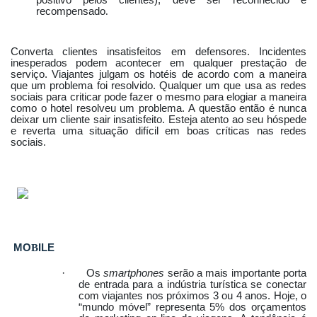
positivo pelos clientes), deve ser reconhecido e
recompensado
.
Converta clientes insatisfeitos em defensores. Incidentes
inesperados podem acontecer em qualquer prestação de
serviço. Viajantes julgam os hotéis de acordo com a maneira
que um problema foi resolvido. Qualquer um que usa as redes
sociais para criticar pode fazer o mesmo para elogiar a maneira
como o hotel resolveu um problema.
A questão então é
nunca
deixar um cliente sair insatisfeito. Esteja atento ao seu hóspede
e reverta uma situação difícil em boas críticas nas redes
sociais
.
MO
B
ILE
·
Os
smartphones
serão a mais importante porta
de entrada para a indústria turística se conectar
com viajantes nos próximos 3 ou 4 anos. Hoje, o
“mundo móvel” representa 5% dos orçamentos