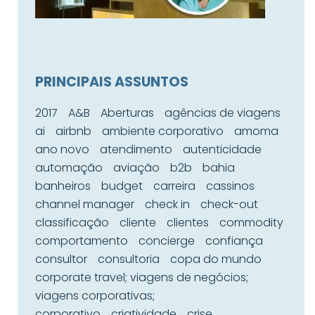
PRINCIPAIS ASSUNTOS
2017
A&B
Aberturas
agências de viagens
ai
airbnb
ambiente corporativo
amoma
ano novo
atendimento
autenticidade
automação
aviação
b2b
bahia
banheiros
budget
carreira
cassinos
channel manager
check in
check-out
classificação
cliente
clientes
commodity
comportamento
concierge
confiança
consultor
consultoria
copa do mundo
corporate travel; viagens de negócios;
viagens corporativas;
corporativo
criatividade
crise