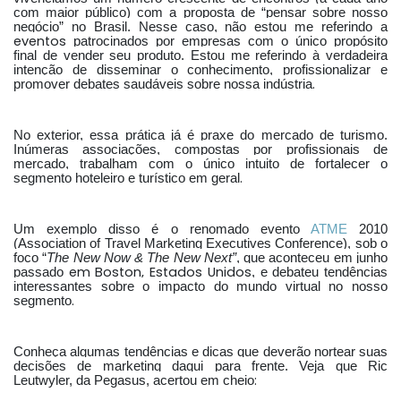
com maior público) com a proposta de “pensar sobre nosso
negócio” no Brasil. Nesse caso, não estou me referindo a
eventos
patrocinados por empresas com o único propósito
final de vender seu produto. Estou me referindo à verdadeira
intenção de disseminar o conhecimento, profissionalizar e
.
promover debates saudáveis sobre nossa indústria
No exterior, essa prática já é praxe do mercado de turismo.
Inúmeras associações, compostas por profissionais de
mercado, trabalham com o único intuito de fortalecer o
.
segmento hoteleiro e turístico em geral
Um exemplo disso é o renomado evento
ATME
2010
(Association of Travel Marketing Executives Conference), sob o
foco “
The New Now & The New Next”
, que aconteceu em junho
em Boston, Estados Unidos
passado
, e debateu tendências
interessantes sobre o impacto do mundo virtual no nosso
.
segmento
Conheça algumas tendências e dicas que deverão nortear suas
decisões de marketing daqui para frente. Veja que Ric
:
Leutwyler, da Pegasus, acertou em cheio