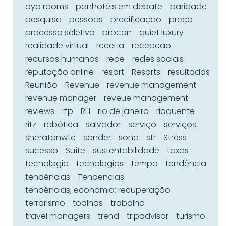
oyo rooms
panhotéis em debate
paridade
pesquisa
pessoas
precificação
preço
processo seletivo
procon
quiet luxury
realidade virtual
receita
recepcão
recursos humanos
rede
redes sociais
reputação online
resort
Resorts
resultados
Reunião
Revenue
revenue management
revenue manager
reveue management
reviews
rfp
RH
rio de janeiro
rioquente
ritz
robótica
salvador
serviço
serviços
sheratonwtc
sonder
sono
str
Stress
sucesso
Suíte
sustentabilidade
taxas
tecnologia
tecnologias
tempo
tendência
tendências
Tendencias
tendências; economia; recuperação
terrorismo
toalhas
trabalho
travel managers
trend
tripadvisor
turismo