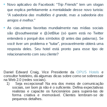
Novo aplicativo do Facebook: “
Trip Friends
” tem um slogan
que explica perfeitamente a mentalidade desse novo turista:
“A sabedoria das multidões é grande, mas a sabedoria dos
amigos é melhor.”
As cias.aéreas favoritas mundialmente nas mídias sociais
são @southwestair e @JetBlue (só quem está no Twitter
entenderá o porquê dos símbolos @ antes das palavras).
Se
você tiver um problema e “tuitar”, provavelmente obterá uma
resposta deles. Seu hotel está pronto para esse tipo de
relacionamento com seu cliente?
Daniel Edward Craig, Vice Presidente da
OPUS Hotels
e
consultor hoteleiro, dá algumas dicas sobre como se sobressair
na Web 2.0 (redes sociais).
1)
Seja excepcional! Na era dos meios de comunicação
sociais, ser bom já não é o suficiente. Defina expectativas
realistas e capacite os
func
ionários para superá-las de
forma criativa e memorável. Clientes lembram-se de
pequenos detalhes
.