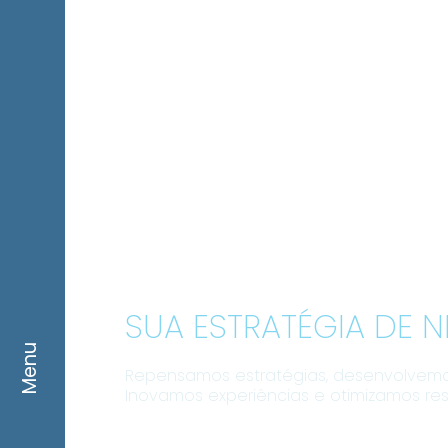
REPENSE
E OTIMIZE
SUA ESTRATÉGIA DE 
Menu
Repensamos estratégias, desenvolvem
Inovamos experiências e otimizamos res