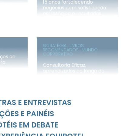
15 anos fortalecendo
negócios com sofisticação
estratégica e resultados
sustentáveis
ESTRATÉGIA , LIVROS
RECOMENDADOS , MUNDO
CORPORATIVO
iços de
ara
Consultoria Eficaz,
aprendizados ao longo do
caminho
TRAS E ENTREVISTAS
ÇÕES E PAINÉIS
TÉIS EM DEBATE