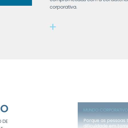
corporativa.
RO
MUNDO CORPORATIVO
Porque as pessoas
O DE
dificuldade em tom