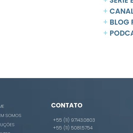
+
SÉRIE
+
CANAL
+
BLOG 
+
PODCA
CONTATO
ME
EM SOMOS
+55 (11) 97143.0803
LUÇÕES
+55 (11) 5081.5754