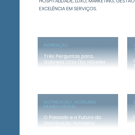
HOSPITALIDADE, LUXO, MARKETING, GESTÃO
EXCELÊNCIA EM SERVIÇOS.
INSPIRAÇÃO
Três Perguntas para…
Gabriela Otto (by Hôtelier
News)
DISTRIBUIÇÃO , HOTELARIA ,
MUNDO DIGITAL
O Passado e o Futuro da
Distribuição Hoteleira
Estratégica