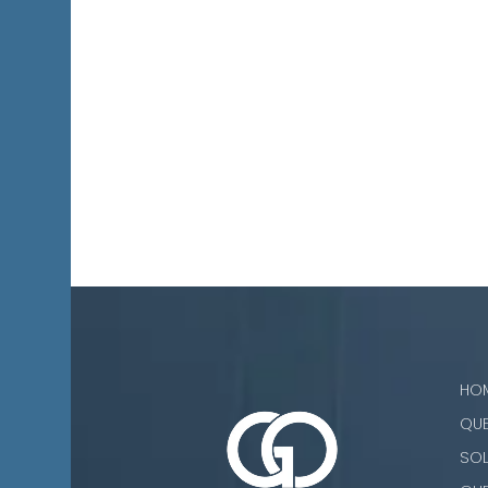
HO
QU
SO