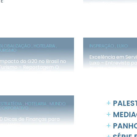
 E
decisões?
GLOBALIZAÇÃO , HOTELARIA ,
INSPIRAÇÃO , LUXO
TURISMO
Excelência em Serv
Impacto do G20 no Brasil no
Luxo – Entrevista p
Turismo – Reportagem O
Revista Riolax
Globo
+
PALES
ESTRATÉGIA , HOTELARIA , MUNDO
CORPORATIVO
+
MEDIA
10 Dicas de Finanças para
+
PANHO
seu Hotel