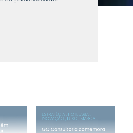
ESTRATÉGIA , HOTELARIA ,
INOVAÇÃO , LUXO , MARCA
 têm
GO Consultoria comemora
ar