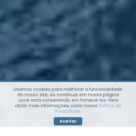
Usamos cookies para melhorar a funcionalidade
do nosso site, ao continuar em nossa página
você está consentindo em fornecê-los. Para
obter mais informações, visite nossa
Política de
Privacidade
.
Aceitar