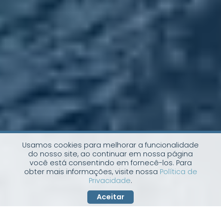
Usamos cookies para melhorar a funcionalidade
do nosso site, ao continuar em nossa página
você está consentindo em fornecê-los. Para
obter mais informações, visite nossa
Política de
Privacidade
.
Aceitar