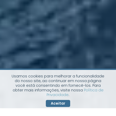
Usamos cookies para melhorar a funcionalidade
do nosso site, ao continuar em nossa página
você está consentindo em fornecê-los. Para
obter mais informações, visite nossa
Política de
Privacidade
.
Aceitar