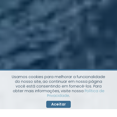
Usamos cookies para melhorar a funcionalidade
do nosso site, ao continuar em nossa página
você está consentindo em fornecê-los. Para
obter mais informações, visite nossa
Política de
Privacidade
.
Aceitar