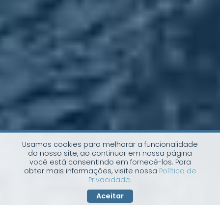
Usamos cookies para melhorar a funcionalidade
do nosso site, ao continuar em nossa página
você está consentindo em fornecê-los. Para
obter mais informações, visite nossa
Política de
Privacidade
.
Aceitar