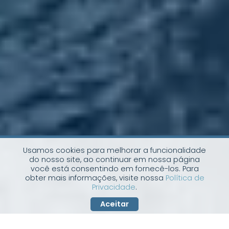
Usamos cookies para melhorar a funcionalidade
do nosso site, ao continuar em nossa página
você está consentindo em fornecê-los. Para
obter mais informações, visite nossa
Política de
Privacidade
.
Aceitar