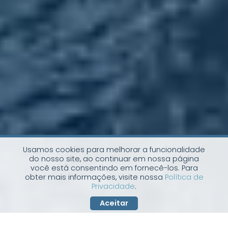
Usamos cookies para melhorar a funcionalidade
do nosso site, ao continuar em nossa página
você está consentindo em fornecê-los. Para
obter mais informações, visite nossa
Política de
Privacidade
.
Aceitar