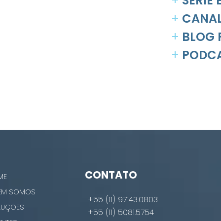
+
SÉRIE
+
CANAL
+
BLOG 
+
PODCA
CONTATO
ME
EM SOMOS
+55 (11) 97143.0803
LUÇÕES
+55 (11) 5081.5754