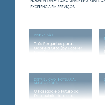
HOSPITALIDADE, LUXO, MARKETING, GESTÃO
EXCELÊNCIA EM SERVIÇOS.
INSPIRAÇÃO
Três Perguntas para…
Gabriela Otto (by Hôtelier
News)
DISTRIBUIÇÃO , HOTELARIA ,
MUNDO DIGITAL
O Passado e o Futuro da
Distribuição Hoteleira
Estratégica