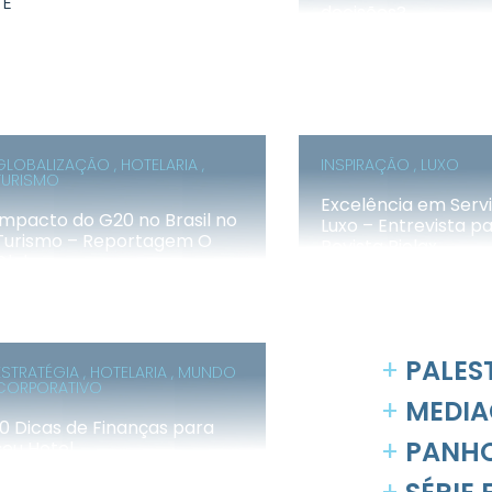
 E
decisões?
GLOBALIZAÇÃO , HOTELARIA ,
INSPIRAÇÃO , LUXO
TURISMO
Excelência em Serv
Impacto do G20 no Brasil no
Luxo – Entrevista p
Turismo – Reportagem O
Revista Riolax
Globo
+
PALES
ESTRATÉGIA , HOTELARIA , MUNDO
CORPORATIVO
+
MEDIA
10 Dicas de Finanças para
+
PANHO
seu Hotel