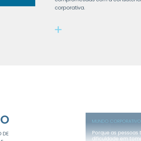
corporativa.
RO
MUNDO CORPORATIVO
Porque as pessoas
O DE
dificuldade em tom