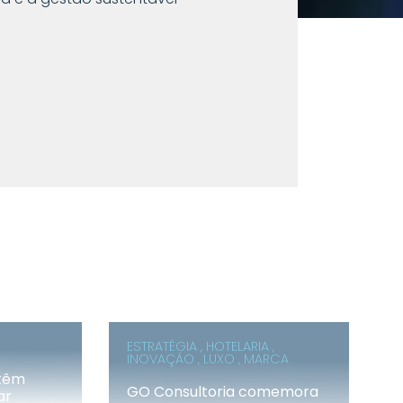
ESTRATÉGIA , HOTELARIA ,
INOVAÇÃO , LUXO , MARCA
 têm
GO Consultoria comemora
ar