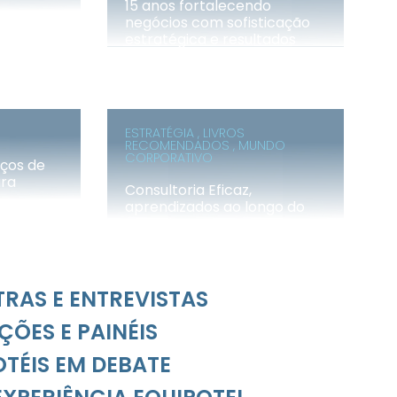
15 anos fortalecendo
negócios com sofisticação
estratégica e resultados
sustentáveis
ESTRATÉGIA , LIVROS
RECOMENDADOS , MUNDO
CORPORATIVO
iços de
ara
Consultoria Eficaz,
aprendizados ao longo do
caminho
TRAS E ENTREVISTAS
ÇÕES E PAINÉIS
TÉIS EM DEBATE