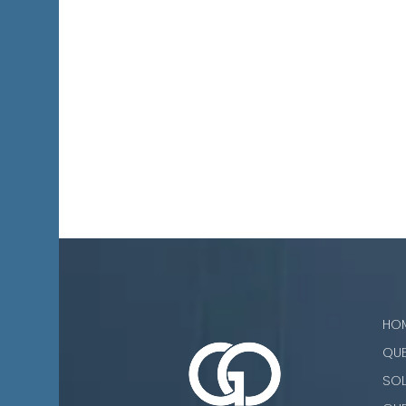
HO
QU
SO