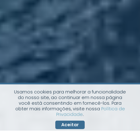
Usamos cookies para melhorar a funcionalidade
do nosso site, ao continuar em nossa página
você está consentindo em fornecê-los. Para
obter mais informações, visite nossa
Política de
Privacidade
.
Aceitar