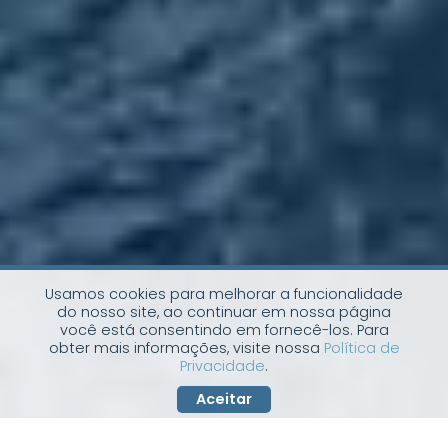
Usamos cookies para melhorar a funcionalidade
do nosso site, ao continuar em nossa página
você está consentindo em fornecê-los. Para
obter mais informações, visite nossa
Política de
Privacidade
.
Aceitar