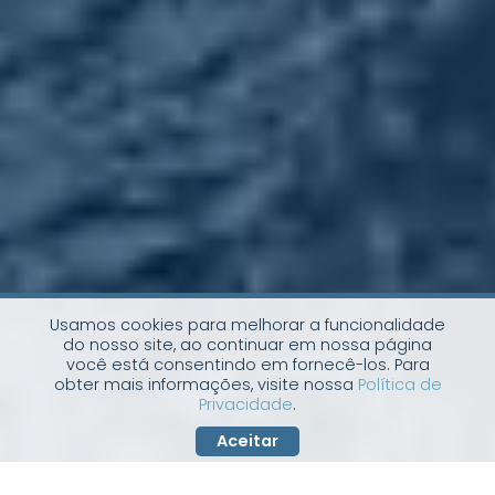
Usamos cookies para melhorar a funcionalidade
do nosso site, ao continuar em nossa página
você está consentindo em fornecê-los. Para
obter mais informações, visite nossa
Política de
Privacidade
.
Aceitar