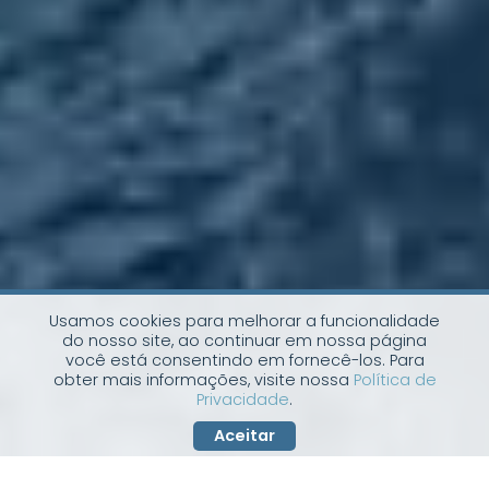
Usamos cookies para melhorar a funcionalidade
do nosso site, ao continuar em nossa página
você está consentindo em fornecê-los. Para
obter mais informações, visite nossa
Política de
Privacidade
.
Aceitar