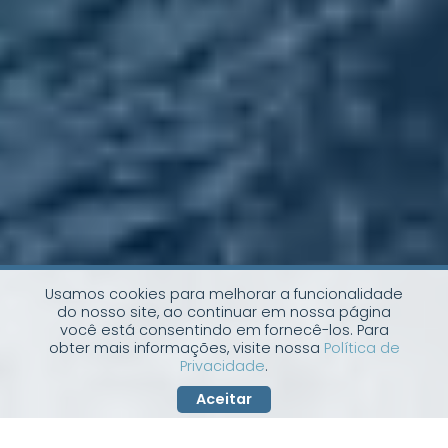
Usamos cookies para melhorar a funcionalidade
do nosso site, ao continuar em nossa página
você está consentindo em fornecê-los. Para
obter mais informações, visite nossa
Política de
Privacidade
.
Aceitar