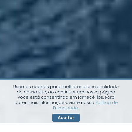
Usamos cookies para melhorar a funcionalidade
do nosso site, ao continuar em nossa página
você está consentindo em fornecê-los. Para
obter mais informações, visite nossa
Política de
Privacidade
.
Aceitar