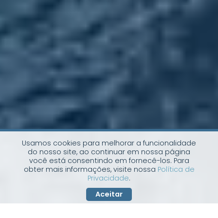
Usamos cookies para melhorar a funcionalidade
do nosso site, ao continuar em nossa página
você está consentindo em fornecê-los. Para
obter mais informações, visite nossa
Política de
Privacidade
.
Aceitar