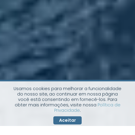
Usamos cookies para melhorar a funcionalidade
do nosso site, ao continuar em nossa página
você está consentindo em fornecê-los. Para
obter mais informações, visite nossa
Política de
Privacidade
.
Aceitar