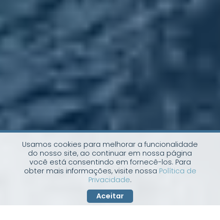
Usamos cookies para melhorar a funcionalidade
do nosso site, ao continuar em nossa página
você está consentindo em fornecê-los. Para
obter mais informações, visite nossa
Política de
Privacidade
.
Aceitar